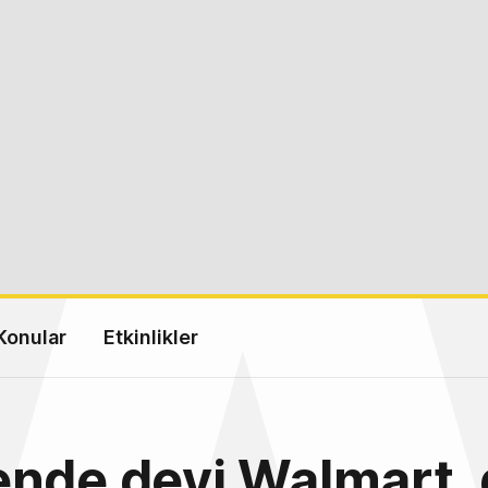
Konular
Etkinlikler
nde devi Walmart,