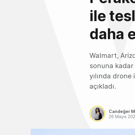
ile te
daha e
Walmart, Arizo
sonuna kadar 
yılında drone 
açıkladı.
Candeğer M
26 Mayıs 20