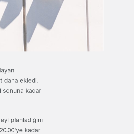
layan
et daha ekledi.
ıl sonuna kadar
eyi planladığını
 20.00'ye kadar