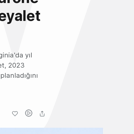
 eyalet
inia'da yıl
et, 2023
 planladığını