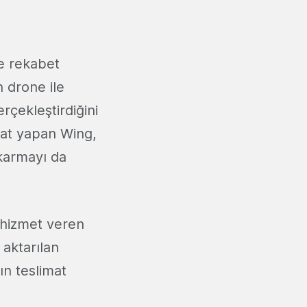
e rekabet
n drone ile
rçekleştirdiğini
imat yapan Wing,
çıkarmayı da
k hizmet veren
 aktarılan
kın teslimat