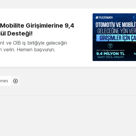
obilite Girişimlerine 9,4
ül Desteği!
 ve OİB iş birliğiyle geleceğin
ön verin. Hemen başvurun.
ones