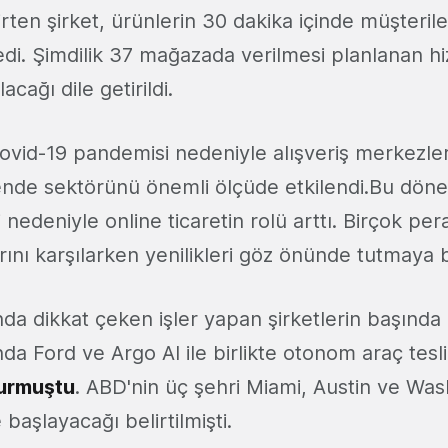
irten şirket, ürünlerin 30 dakika içinde müşteril
edi. Şimdilik 37 mağazada verilmesi planlanan hi
acağı dile getirildi.
 Covid-19 pandemisi nedeniyle alışveriş merkezle
nde sektörünü önemli ölçüde etkilendi.Bu dön
i nedeniyle online ticaretin rolü arttı. Birçok per
larını karşılarken yenilikleri göz önünde tutmaya 
a dikkat çeken işler yapan şirketlerin başında g
da Ford ve Argo AI ile birlikte otonom araç tesl
urmuştu
. ABD'nin üç şehri Miami, Austin ve Wa
başlayacağı belirtilmişti.