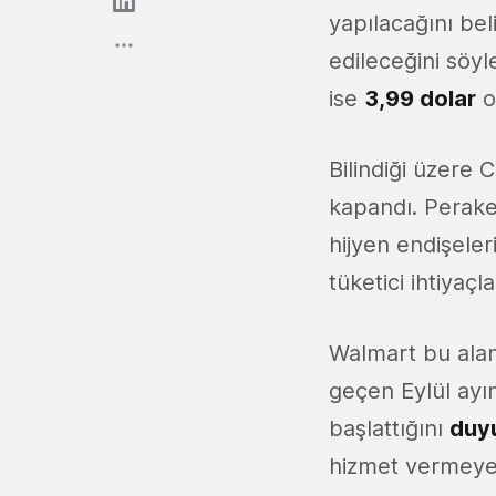
yapılacağını bel
edileceğini söyl
ise
3,99 dolar
ol
Bilindiği üzere
kapandı. Perake
hijyen endişeler
tüketici ihtiyaç
Walmart bu aland
geçen Eylül ayın
başlattığını
duy
hizmet vermeye 