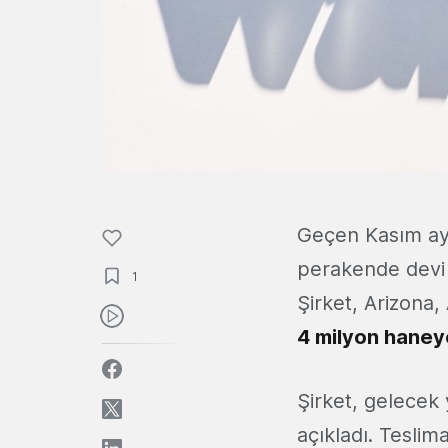
Geçen Kasım ayı
perakende dev
1
Şirket, Arizona,
4 milyon haney
Şirket, gelecek 
açıkladı. Tesli