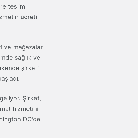
ere teslim
zmetin ücreti
ri ve mağazalar
emde sağlık ve
akende şirketi
başladı.
eliyor. Şirket,
imat hizmetini
shington DC'de