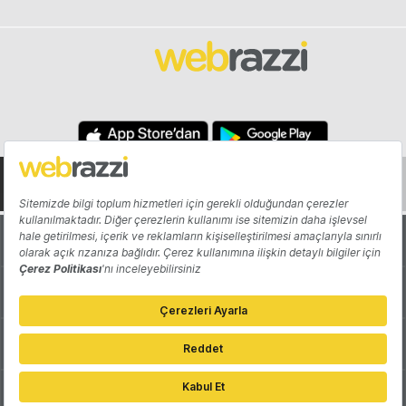
Hakkında
Yazarlar
Katkıda Bulun
Reklam
Girişiminizi Tanıtın
İletişim
Çerez Tercihleri
Gizlilik Politikası