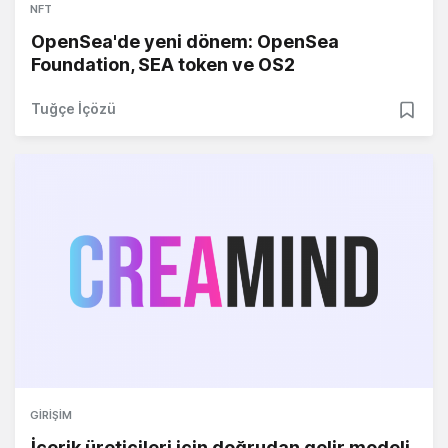
NFT
OpenSea'de yeni dönem: OpenSea
Foundation, SEA token ve OS2
Tuğçe İçözü
GIRIŞIM
İçerik üreticileri için doğrudan gelir modeli