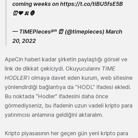
coming weeks on
https://t.co/tiBU5fsE5B
⏰❤️🍌🦍
— TIMEPiecesᵍᵐ ⏰ (@timepieces)
March
20, 2022
ApeCin haberi kadar şirketin paylaştığı görsel ve
link de dikkat çekiciydi. Okuyucularını
TIME
HODLER'ı
olmaya davet eden kurum, web sitesine
yönlendirdiği bağlantıya da "HODL" ifadesi ekledi.
Bu noktada "Hodler" ifadesini daha önce
görmediyseniz, bu ifadenin uzun vadeli kripto para
yatırımcısı anlamına geldiğini aktaralım.
Kripto piyasasının her geçen gün yeni kripto para