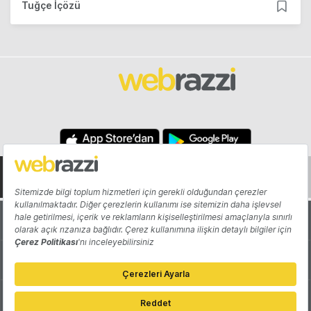
Tuğçe İçözü
Hakkında
Yazarlar
Katkıda Bulun
Reklam
Girişiminizi Tanıtın
İletişim