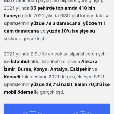
BiSU tarafından paylaşılan bilgilere göre girişim,
2021 yılında
65 şehirde toplamda 410 bin
haneye
girdi. 2021 yılında BiSU platformundaki su
siparişlerinin
yüzde 79'u damacana
,
yüzde 11'i
cam damacana
ve
yüzde 10'u ise şişe su
şeklinde gerçekleşti.
2021 yılında BiSU ile en çok su siparişi veren şehir
ise
İstanbul
oldu. İstanbul'u sırasıyla
Ankara
,
İzmir
,
Bursa,
Konya
,
Antalya
,
Eskişehir
ve
Kocaeli
takip ediyor. 2021'de gerçekleşen BiSU
siparişlerinin
yüzde 29,7'si nakit
,
kalan 70,3'ü ise
mobil ödeme
ile gerçekleşti.