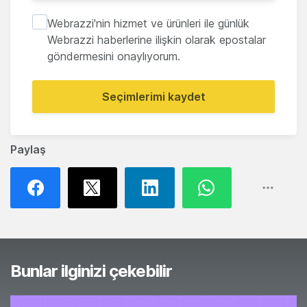
Webrazzi'nin hizmet ve ürünleri ile günlük
Webrazzi haberlerine ilişkin olarak epostalar
göndermesini onaylıyorum.
Seçimlerimi kaydet
Paylaş
Bunlar ilginizi çekebilir