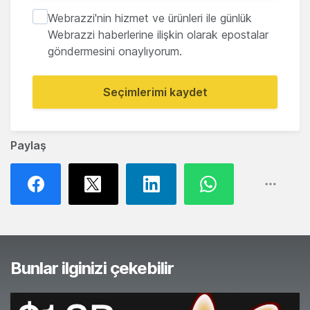
Webrazzi'nin hizmet ve ürünleri ile günlük
Webrazzi haberlerine ilişkin olarak epostalar
göndermesini onaylıyorum.
Seçimlerimi kaydet
Paylaş
Bunlar ilginizi çekebilir