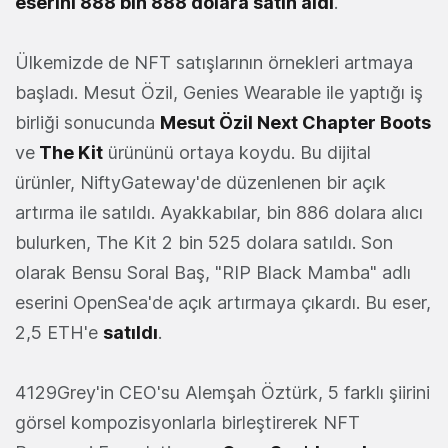
eserini 888 bin 888 dolara satın aldı
.
Ülkemizde de NFT satışlarının örnekleri artmaya
başladı. Mesut Özil, Genies Wearable ile yaptığı iş
birliği sonucunda
Mesut Özil Next Chapter Boots
ve
The Kit
ürününü ortaya koydu. Bu dijital
ürünler, NiftyGateway'de düzenlenen bir açık
artırma ile satıldı. Ayakkabılar, bin 886 dolara alıcı
bulurken, The Kit 2 bin 525 dolara satıldı. Son
olarak Bensu Soral Baş, "RIP Black Mamba" adlı
eserini OpenSea'de açık artırmaya çıkardı. Bu eser,
2,5 ETH'e
satıldı
.
4129Grey'in CEO'su Alemşah Öztürk, 5 farklı şiirini
görsel kompozisyonlarla birleştirerek NFT