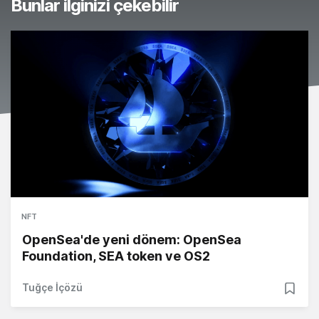
Bunlar ilginizi çekebilir
NFT
OpenSea'de yeni dönem: OpenSea
Foundation, SEA token ve OS2
Tuğçe İçözü