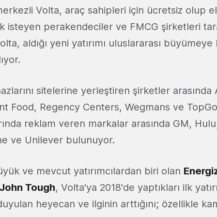
rkezli Volta, araç sahipleri için ücretsiz olup el
ak isteyen perakendeciler ve FMCG şirketleri ta
olta, aldığı yeni yatırımı uluslararası büyümeye
lıyor.
hazlarını sitelerine yerleştiren şirketler arasınd
nt Food, Regency Centers, Wegmans ve TopGolf
arında reklam veren markalar arasında GM, Hulu,
he ve Unilever bulunuyor.
üyük ve mevcut yatırımcılardan biri olan
Energi
ı John Tough
, Volta'ya 2018'de yaptıkları ilk yat
uyulan heyecan ve ilginin arttığını; özellikle ka