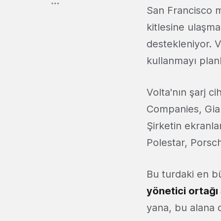
San Francisco me
kitlesine ulaşm
destekleniyor. V
kullanmayı plan
Volta'nın şarj ci
Companies, Gia
Şirketin ekranl
Polestar, Porsc
Bu turdaki en b
yönetici ortağ
yana, bu alana d