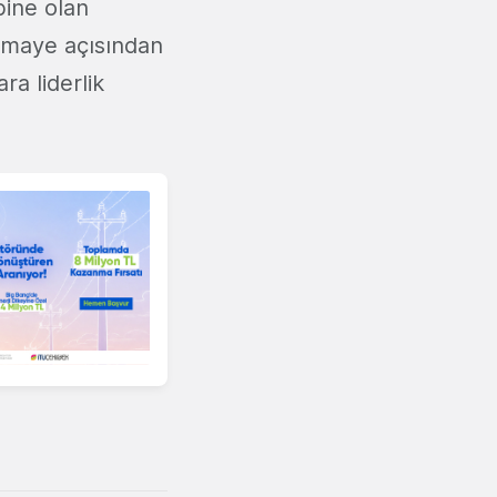
bine olan
sermaye açısından
ra liderlik