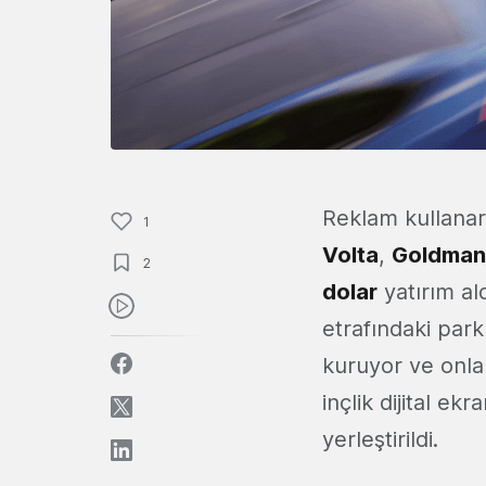
Reklam kullanarak
1
Volta
,
Goldman
2
dolar
yatırım ald
etrafındaki park 
kuruyor ve onlar
inçlik dijital ek
yerleştirildi.