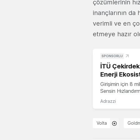
çözümlerinin hız
inançlarının da 
verimli ve en çok
etmeye hazır old
SPONSORLU
İTÜ Çekirdek,
Enerji Ekosis
Girişimin için 8 
Sensin Hızlandır
Adrazzi
Volta
Goldm