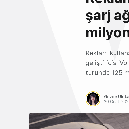
şarj ağ
milyon
Reklam kullana
geliştiricisi 
turunda 125 mi
Gözde Uluk
20 Ocak 202