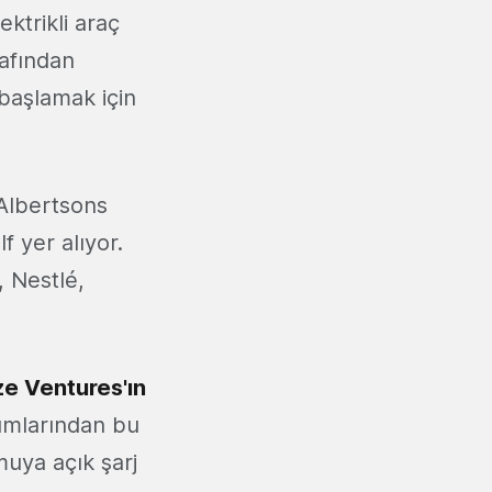
ektrikli araç
rafından
 başlamak için
a Albertsons
 yer alıyor.
 Nestlé,
ze Ventures'ın
ırımlarından bu
muya açık şarj