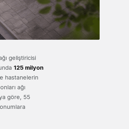
ı geliştiricisi
runda
125 milyon
ve hastanelerin
yonları ağı
aya göre, 55
 konumlara