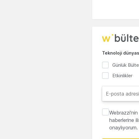
Teknoloji dünyası
Günlük Bült
Etkinlikler
Webrazzi'nin 
haberlerine i
onaylıyorum.