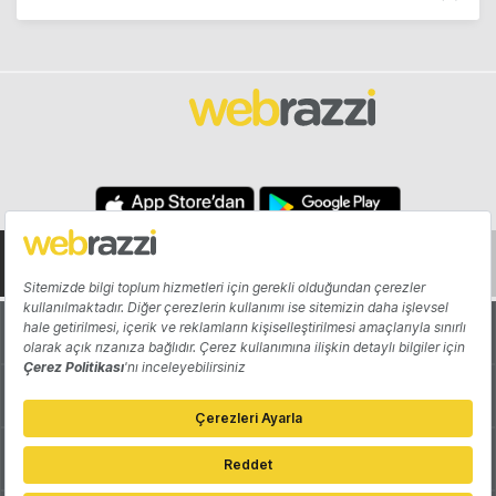
Hakkında
Yazarlar
Katkıda Bulun
Reklam
Girişiminizi Tanıtın
İletişim