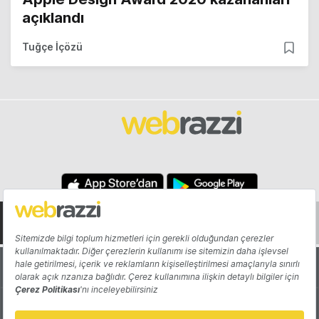
açıklandı
Tuğçe İçözü
Hakkında
Yazarlar
Katkıda Bulun
Reklam