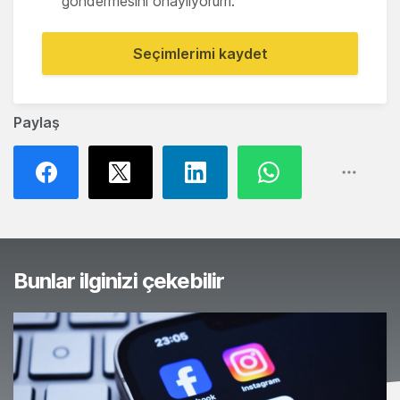
göndermesini onaylıyorum.
Seçimlerimi kaydet
Paylaş
Bunlar ilginizi çekebilir