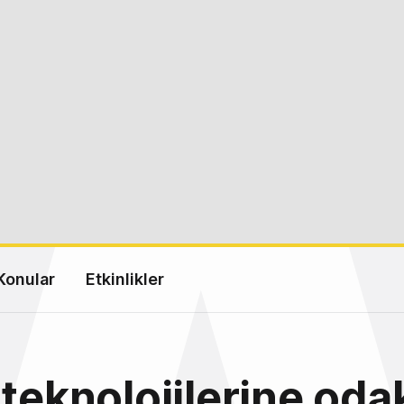
Konular
Etkinlikler
 teknolojilerine od