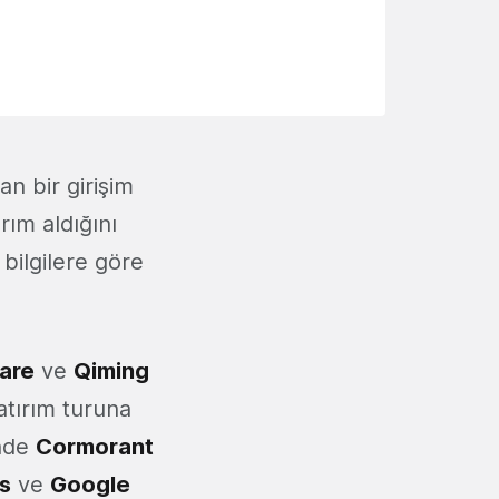
an bir girişim
rım aldığını
ı bilgilere göre
care
ve
Qiming
yatırım turuna
inde
Cormorant
s
ve
Google