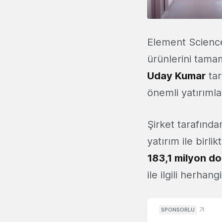
Element Science 
ürünlerini tamam
Uday Kumar
tar
önemli yatırımlar
Şirket tarafında
yatırım ile birl
183,1 milyon do
ile ilgili herhan
SPONSORLU