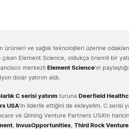
ürünleri ve sağlık teknolojileri üzerine odaklan
 çıkan Element Science, oldukça önemli bir yatı
rancisco merkezli
Element Science
'ın paylaştığ
ilyon dolar yatırım aldı.
arlık C serisi yatırım
turuna
Deerfield Health
ers USA
'in liderlik ettiğini de ekleyelim. C serisi 
hcare ve Qiming Venture Partners USA'in haric
ment
,
InvusOpportunities
,
Third Rock Venture