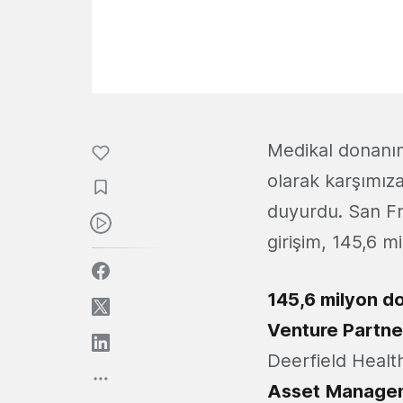
Medikal donanım 
olarak karşımıza
duyurdu. San F
girişim, 145,6 m
145,6 milyon dol
Venture Partn
Deerfield Healt
Asset
Manage