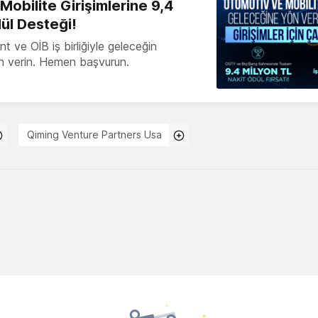
obilite Girişimlerine 9,4
ül Desteği!
 ve OİB iş birliğiyle geleceğin
ön verin. Hemen başvurun.
Qiming Venture Partners Usa