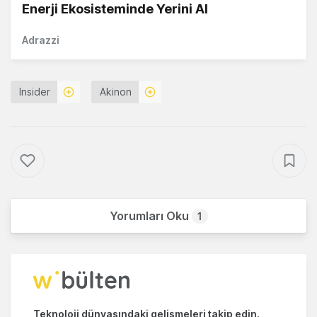
Enerji Ekosisteminde Yerini Al
Adrazzi
Insider
Akinon
Yorumları Oku
1
Teknoloji dünyasındaki gelişmeleri takip edin.