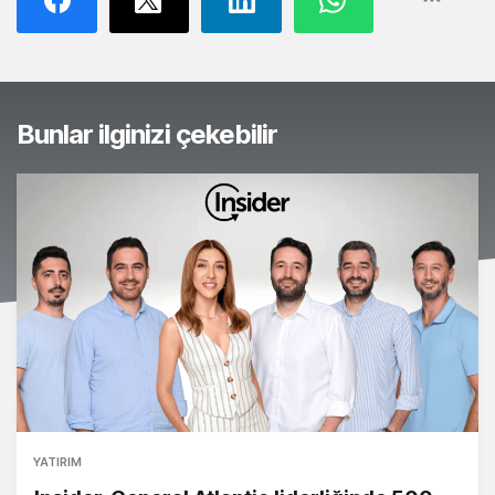
Bunlar ilginizi çekebilir
YATIRIM