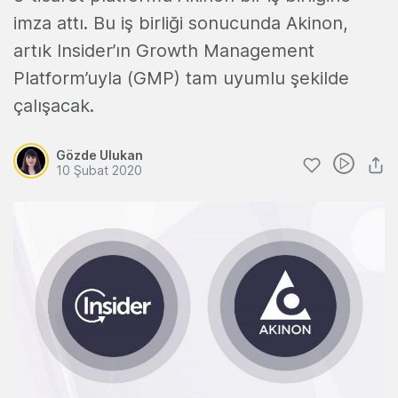
imza attı. Bu iş birliği sonucunda Akinon,
artık Insider’ın Growth Management
Platform’uyla (GMP) tam uyumlu şekilde
çalışacak.
Gözde Ulukan
10 Şubat 2020