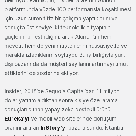
belirtiyor. Kamiloğlu, Insider GMP’nin Akinon
platformunda yüzde 100 performansla koşabilmesi
için uzun süren titiz bir çalışma yaptıklarını ve
sonuçta üst seviye iki teknolojik altyapının
güçlerini birleştirdiğini; artık Akinon’un hem
mevcut hem de yeni müşterilerini hassasiyetle ve
merakla izlediklerini söylüyor. Bu iş birliğiyle yurt
dışı pazarında da müşteri sayılarını artırmayı umut
ettiklerini de sözlerine ekliyor.
Insider, 2018’de Sequoia Capital’dan 11 milyon
dolar yatırım aldıktan sonra kişiye özel arama
sonuçları sunan yapay zeka destekli ürünü
Eureka’yı
ve mobil web sitelerinde dönüşüm
oranını artıran
InStory’yi
pazara sundu. İstanbul