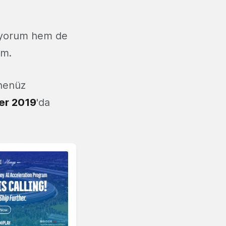
diyorum hem de
um.
 henüz
er 2019
'da