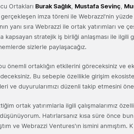
cu Ortakları
Burak Sağlık
,
Mustafa Sevinç
,
Mus
 gerçekleşen imza töreni ile Webrazzi'nin yüzde 
ının yanı sıra Webrazzi ile ortak yatırımları ve çeş
 kapsayan stratejik iş birliği anlaşması ile ilgili 
mlerde sizlerle paylaşacağız.
 bu önemli ortaklığın etkilerini göreceksiniz ve 
edeceksiniz. Bu sebeple özellikle girişim ekosis
eleri ve duyurularımızı düzenli takip etmesini öne
ğim ortak yatırımlarla ilgili çalışmalarımız özellik
düşünüyorum. Hatırlarsanız kısa süre önce bununl
tım ve Webrazzi Ventures'ın ismini anmıştım. Kı