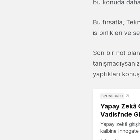
bu konuda daha 
Bu fırsatla, Te
iş birlikleri ve
Son bir not ola
tanışmadıysanı
yaptıkları konuşm
SPONSORLU
Yapay Zekâ G
Vadisi'nde G
Yapay zekâ girişi
kalbine Innogate i