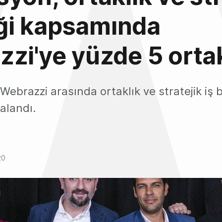
liği kapsamında
zi'ye yüzde 5 orta
Webrazzi arasında ortaklık ve stratejik iş bi
alandı.
20