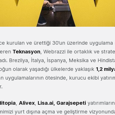
ce kurulan ve ürettiği 30’un üzerinde uygulama 
veren
Teknasyon
, Webrazzi ile ortaklık ve strateji
dı. Brezilya, İtalya, İspanya, Meksika ve Hindista
ğun olarak yaşadığı ülkelerde yaklaşık
1,2 mil
n uygulamalarının ötesinde, kurucu ekibi yatırıml
r.
itopia
,
Alivex
,
Lisa.ai,
Garajsepeti
yatırımları
mimizi yurt dışına açma ve geliştirme vizyonund