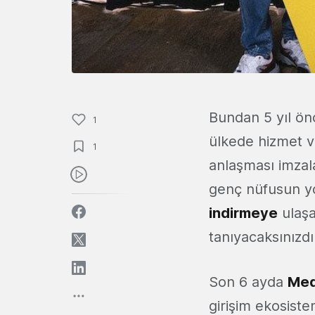
Bundan 5 yıl ön
1
ülkede hizmet 
1
anlaşması imzala
genç nüfusun yo
indirmeye
ulaşa
tanıyacaksınızdı
Son 6 ayda
Med
girişim ekosiste