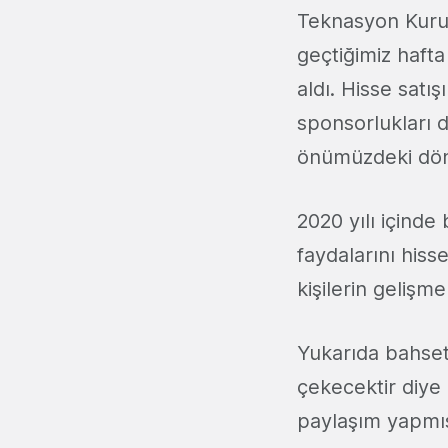
Teknasyon Kuru
geçtiğimiz hafta
aldı. Hisse satış
sponsorlukları da
önümüzdeki döne
2020 yılı içinde
faydalarını hiss
kişilerin gelişm
Yukarıda bahsetti
çekecektir diye 
paylaşım yapmış