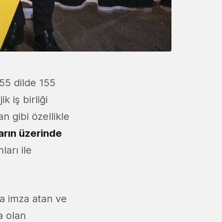
55 dilde 155
k iş birliği
n gibi özellikle
yarın üzerinde
arı ile
na imza atan ve
a olan