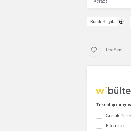
Adrazzi
Burak Sağlık
1 beğeni
Teknoloji dünyası
Günlük Bült
Etkinlikler