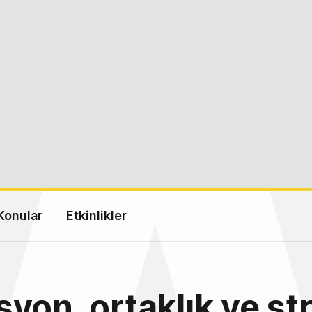
Konular
Etkinlikler
yon, ortaklık ve str