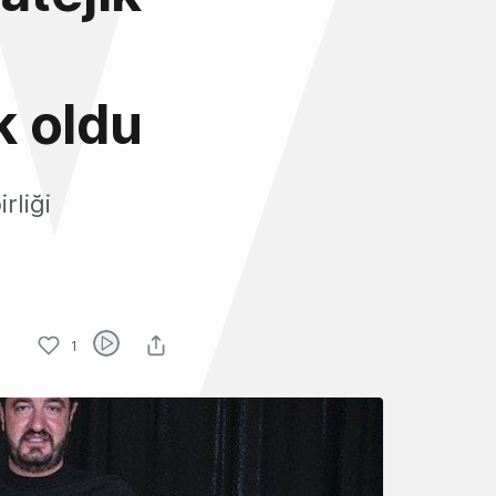
k oldu
rliği
1