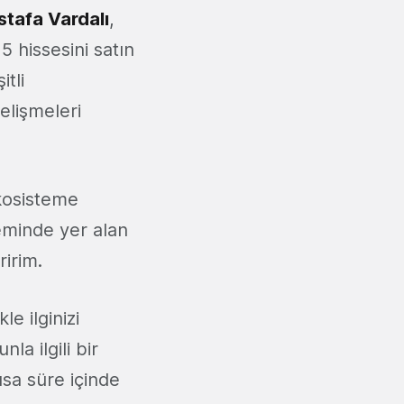
tafa Vardalı
,
5 hissesini satın
itli
gelişmeleri
ekosisteme
teminde yer alan
ririm.
le ilginizi
a ilgili bir
sa süre içinde