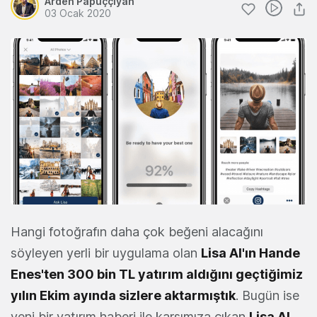
Arden Papuççiyan
03 Ocak 2020
Hangi fotoğrafın daha çok beğeni alacağını
söyleyen yerli bir uygulama olan
Lisa AI'ın Hande
Enes'ten 300 bin TL yatırım aldığını geçtiğimiz
yılın Ekim ayında sizlere aktarmıştık
. Bugün ise
yeni bir yatırım haberi ile karşımıza çıkan
Lisa AI
,