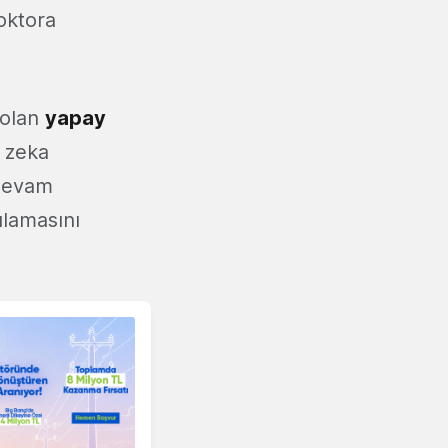
oktora
 olan
yapay
y zeka
 devam
ulamasını