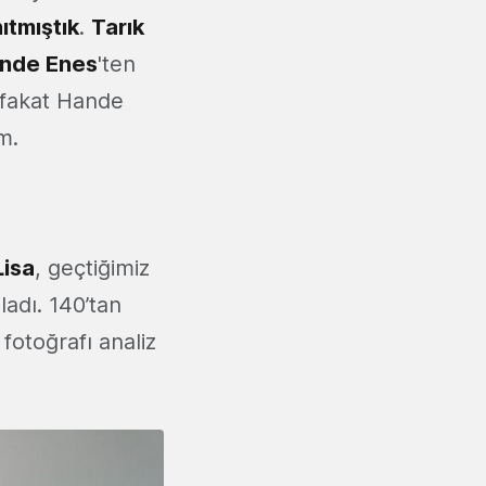
ıtmıştık
.
Tarık
nde Enes
'ten
 fakat Hande
m.
Lisa
, geçtiğimiz
adı. 140’tan
fotoğrafı analiz