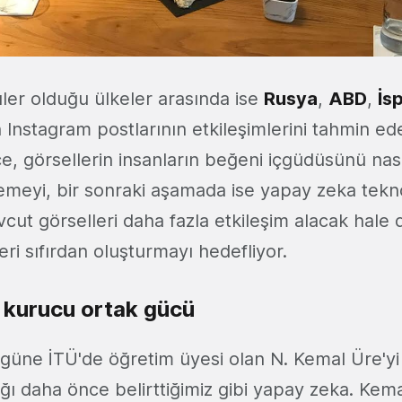
üler olduğu ülkeler arasında ise
Rusya
,
ABD
,
İs
n Instagram postlarının etkileşimlerini tahmin ede
e, görsellerin insanların beğeni içgüdüsünü nasıl
meyi, bir sonraki aşamada ise yapay zeka teknol
vcut görselleri daha fazla etkileşim alacak hal
eri sıfırdan oluşturmayı hedefliyor.
 kurucu ortak gücü
güne İTÜ'de öğretim üyesi olan N. Kemal Üre'yi 
ğı daha önce belirttiğimiz gibi yapay zeka. Kem