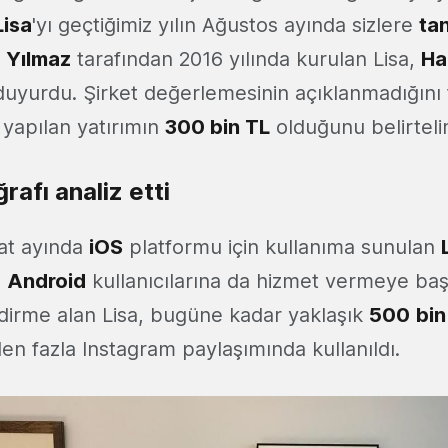
Lisa
'yı geçtiğimiz yılın Ağustos ayında sizlere
tan
Yılmaz
tarafından 2016 yılında kurulan Lisa,
Ha
ı duyurdu. Şirket değerlemesinin açıklanmadığını
yapılan yatırımın
300 bin TL
olduğunu belirteli
rafı analiz etti
bat ayında
iOS
platformu için kullanıma sunulan
e
Android
kullanıcılarına da hizmet vermeye başl
ndirme alan Lisa, bugüne kadar yaklaşık
500
bin
en fazla Instagram paylaşımında kullanıldı.