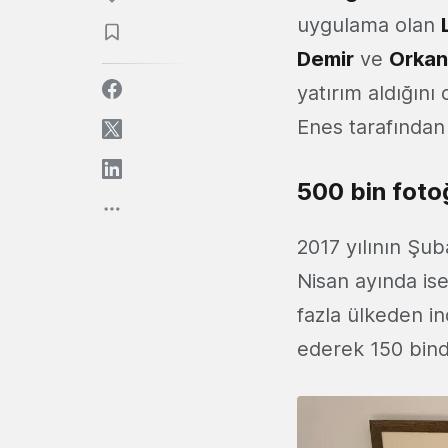
uygulama olan
Demir
ve
Orkan
yatırım aldığın
Enes tarafından 
500 bin fotoğ
2017 yılının Şu
Nisan ayında is
fazla ülkeden i
ederek 150 bind