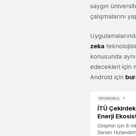
saygın üniversi
çalışmalarını y
Uygulamalarında
zeka
teknolojisi
konusunda aynı 
edecekleri için 
Android için
bu
SPONSORLU
İTÜ Çekirdek,
Enerji Ekosis
Girişimin için 8 
Sensin Hızlandır