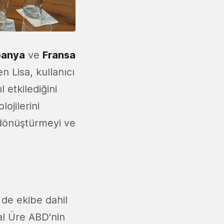
panya
ve
Fransa
n Lisa, kullanıcı
 etkilediğini
ojilerini
e dönüştürmeyi ve
de ekibe dahil
al Üre ABD'nin