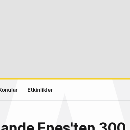
Konular
Etkinlikler
Hande Enes'ten 300 