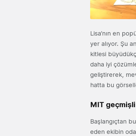
Lisa’nın en pop
yer alıyor. Şu a
kitlesi büyüdükç
daha iyi çözümle
geliştirerek, me
hatta bu görsell
MIT geçmişli
Başlangıçtan bu
eden ekibin oda