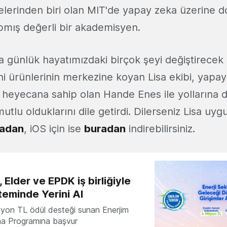
telerinden biri olan MIT'de yapay zeka üzerine d
apmış değerli bir akademisyen.
 günlük hayatımızdaki birçok şeyi değiştirecek
ni ürünlerinin merkezine koyan Lisa ekibi, yapa
heyecana sahip olan Hande Enes ile yollarına
mutlu olduklarını dile getirdi. Dilerseniz Lisa uyg
radan
, iOS için ise
buradan
indirebilirsiniz.
 Elder ve EPDK iş birliğiyle
teminde Yerini Al
milyon TL ödül desteği sunan Enerjim
ma Programına başvur