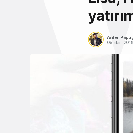
yatırım
Arden Papu
09 Ekim 201