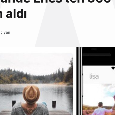
 aldı
ççiyan
8