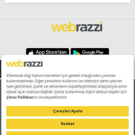
Hakkında
Yazarlar
Katkıda Bulun
Reklam
Girişiminizi Tanıtın
İletişim