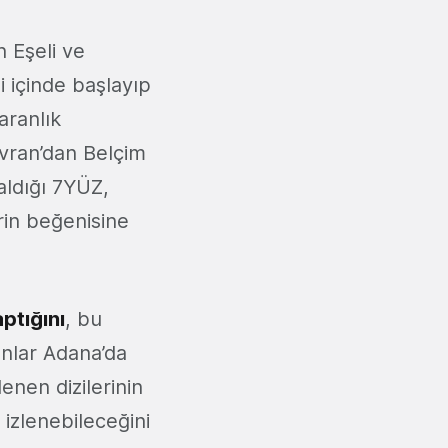
n Eşeli ve
i içinde başlayıp
aranlık
avran’dan Belçim
aldığı 7YÜZ,
erin beğenisine
ptığını
, bu
anlar Adana’da
lenen dizilerinin
izlenebileceğini