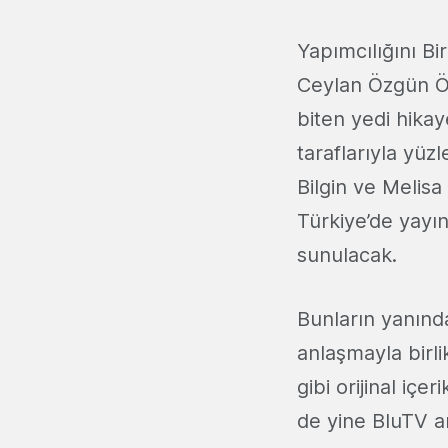
Yapımcılığını Bi
Ceylan Özgün Özç
biten yedi hikay
taraflarıyla yüz
Bilgin ve Melis
Türkiye’de yayın
sunulacak.
Bunların yanın
anlaşmayla birli
gibi orijinal içe
de yine BluTV a