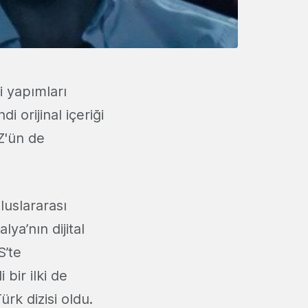
li yapımları
 orijinal içeriği
ÜZ'ün de
luslararası
ya’nın dijital
S’te
bir ilki de
ürk dizisi oldu.