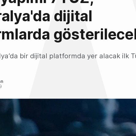
alya'da dijital
rmlarda gösterilece
a’da bir dijital platformda yer alacak ilk Tü
an
9