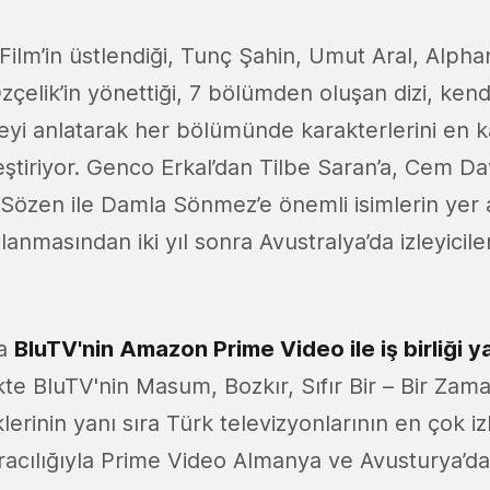
rFilm’in üstlendiği, Tunç Şahin, Umut Aral, Alpha
elik’in yönettiği, 7 bölümden oluşan dizi, kend
eyi anlatarak her bölümünde karakterlerini en k
leştiriyor. Genco Erkal’dan Tilbe Saran’a, Cem D
a Sözen ile Damla Sönmez’e önemli isimlerin yer 
lanmasından iki yıl sonra Avustralya’da izleyicil
da
BluTV'nin Amazon Prime Video ile iş birliği ya
kte BluTV'nin Masum, Bozkır, Sıfır Bir – Bir Zam
riklerinin yanı sıra Türk televizyonlarının en çok iz
racılığıyla Prime Video Almanya ve Avusturya’da 