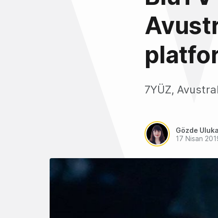
Avustr
platfo
7YÜZ, Avustraly
Gözde Uluk
17 Nisan 201