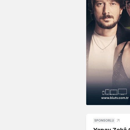
SPONSORLU
Yapay Zekâ G