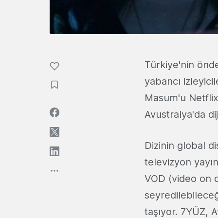
Türkiye'nin önde
yabancı izleyici
Masum'u Netflix'
Avustralya'da di
Dizinin global d
televizyon yayınc
VOD (video on de
seyredilebileceğ
taşıyor. 7YÜZ, Av