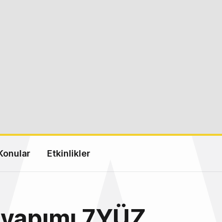
Konular
Etkinlikler
 yapımı 7YÜZ,