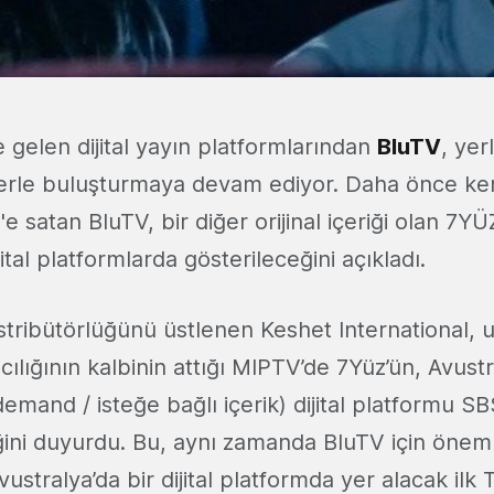
 gelen dijital yayın platformlarından
BluTV
, yer
lerle buluşturmaya devam ediyor. Daha önce kendi
e satan BluTV, bir diğer orijinal içeriği olan 7Y
jital platformlarda gösterileceğini açıkladı.
istribütörlüğünü üstlenen Keshet International, u
ılığının kalbinin attığı MIPTV’de 7Yüz’ün, Avustral
mand / isteğe bağlı içerik) dijital platformu SB
ini duyurdu. Bu, aynı zamanda BluTV için önemli 
ustralya’da bir dijital platformda yer alacak ilk T