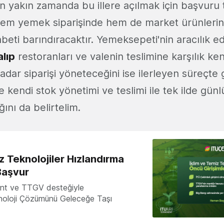
'in yakın zamanda bu illere açılmak için başvur
em yemek siparişinde hem de market ürünlerini
abeti barındıracaktır. Yemeksepeti'nin aracılık 
alıp
restoranları ve valenin teslimine karşılık ken
dar siparişi yöneteceğini ise ilerleyen süreçte
nse kendi stok yönetimi ve teslimi ile tek ilde gü
ığını da belirtelim.
z Teknolojiler Hızlandırma
Başvur
nt ve TTGV desteğiyle
knoloji Çözümünü Geleceğe Taşı