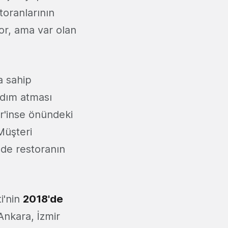
toranlarının
üyor, ama var olan
a sahip
adım atması
r'inse önündeki
Müşteri
nde restoranın
i'nin
2018'de
Ankara, İzmir