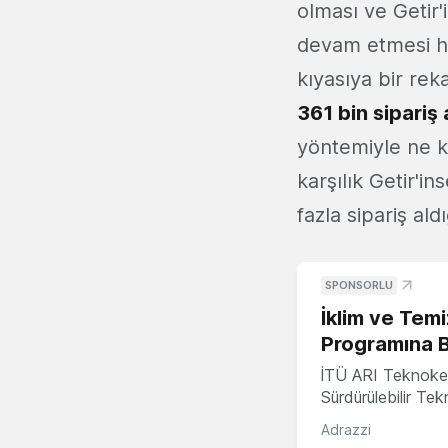
olması ve Getir
devam etmesi h
kıyasıya bir rek
361 bin sipariş 
yöntemiyle ne ka
karşılık Getir'i
fazla sipariş ald
SPONSORLU
İklim ve Temi
Programına 
İTÜ ARI Teknoke
Sürdürülebilir Te
Adrazzi