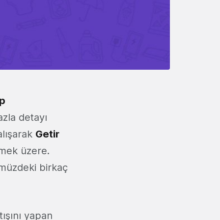
ip
azla detayı
alışarak
Getir
lmek üzere.
ümüzdeki birkaç
tışını yapan