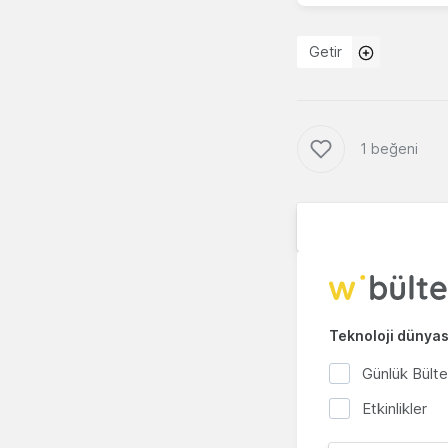
Getir
1 beğeni
Teknoloji dünyası
Günlük Bült
Etkinlikler