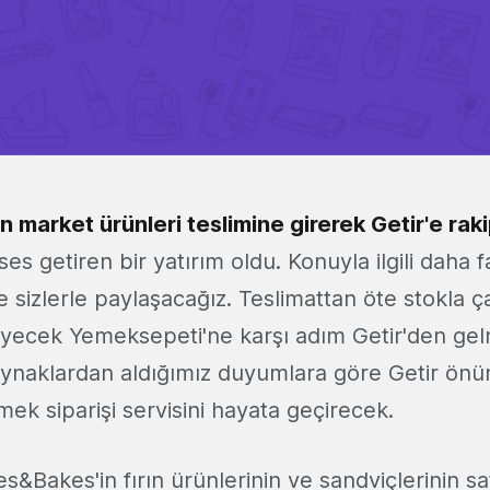
 market ürünleri teslimine girerek Getir'e rak
es getiren bir yatırım oldu. Konuyla ilgili daha f
e sizlerle paylaşacağız. Teslimattan öte stokla ç
eyecek Yemeksepeti'ne karşı adım Getir'den ge
aynaklardan aldığımız duyumlara göre Getir ön
mek siparişi servisini hayata geçirecek.
s&Bakes'in fırın ürünlerinin ve sandviçlerinin sa