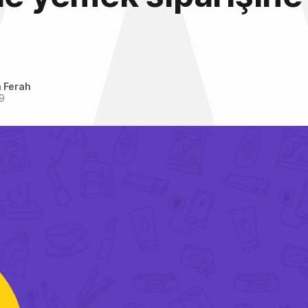
 Ferah
9