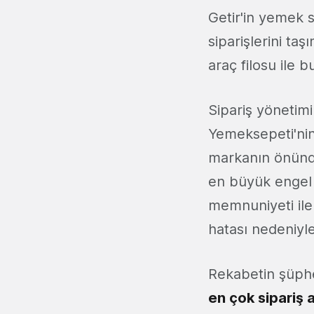
Getir'in yemek s
siparişlerini taş
araç filosu ile
Sipariş yönetim
Yemeksepeti'nin
markanın önünde
en büyük engel 
memnuniyeti ile
hatası nedeniyle
Rekabetin şüphe
en çok sipariş al