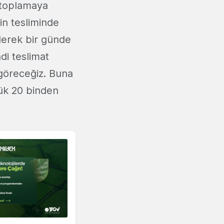
u toplamaya
n tesliminde
ederek bir günde
di teslimat
 göreceğiz. Buna
nlük 20 binden