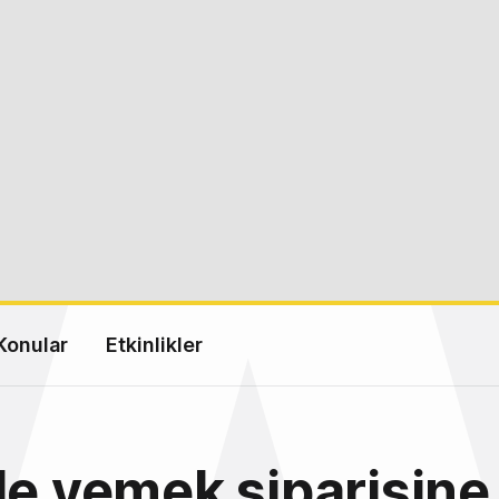
Konular
Etkinlikler
de yemek siparişine