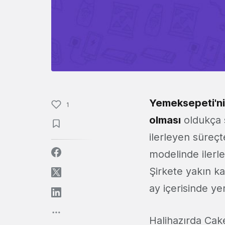
Yemeksepeti'nin
1
olması
oldukça s
ilerleyen süreçt
modelinde ilerl
Şirkete yakın k
ay içerisinde ye
Halihazırda Cake