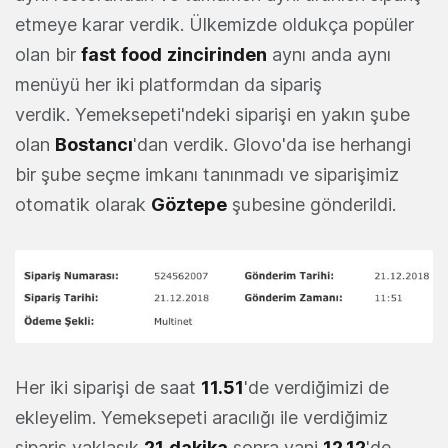
etmeye karar verdik. Ülkemizde oldukça popüler
olan bir
fast
food
zincirinden
aynı anda aynı
menüyü her iki platformdan da sipariş
verdik. Yemeksepeti'ndeki siparişi en yakın şube
olan
Bostancı
'dan verdik. Glovo'da ise herhangi
bir şube seçme imkanı tanınmadı ve siparişimiz
otomatik olarak
Göztepe
şubesine gönderildi.
Her iki siparişi de saat
11.51
'de verdiğimizi de
ekleyelim. Yemeksepeti aracılığı ile verdiğimiz
sipariş yaklaşık
21
dakika
sonra yani
12.12
'de