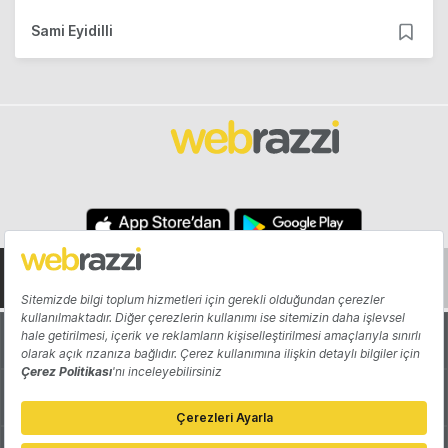
Sami Eyidilli
Hakkında
Yazarlar
Katkıda Bulun
Reklam