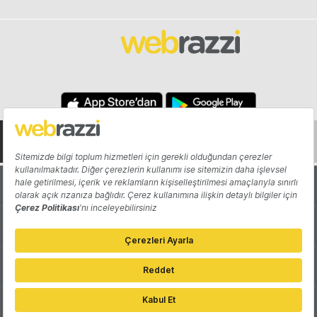
Hakkında
Yazarlar
Katkıda Bulun
Reklam
Girişiminizi Tanıtın
İletişim
Çerez Tercihleri
Gizlilik Politikası