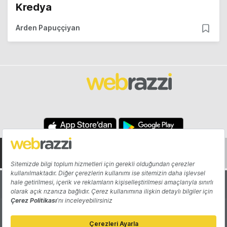
Kredya
Arden Papuççiyan
Hakkında
Yazarlar
Katkıda Bulun
Reklam