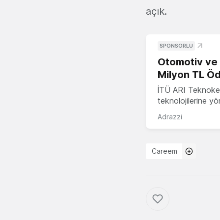
açık.
SPONSORLU
Otomotiv ve M
Milyon TL Öd
İTÜ ARI Teknokent
teknolojilerine y
Adrazzi
Careem