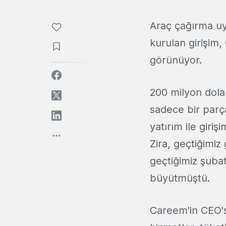
Araç çağırma u
kurulan girişim
görünüyor.
200 milyon dola
sadece bir parça
yatırım ile giri
Zira, geçtiğimiz
geçtiğimiz şuba
büyütmüştü.
Careem'in CEO's