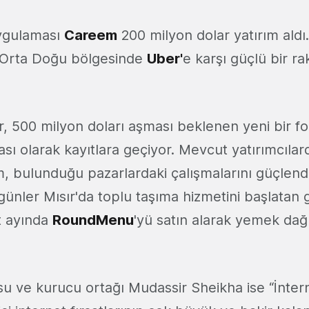
ygulaması
Careem
200 milyon dolar yatırım aldı.
, Orta Doğu bölgesinde
Uber'
e karşı güçlü bir ra
r, 500 milyon doları aşması beklenen yeni bir f
sı olarak kayıtlara geçiyor. Mevcut yatırımcıla
şim, bulunduğu pazarlardaki çalışmalarını güçlend
 günler Mısır'da toplu taşıma hizmetini başlatan g
t ayında
RoundMenu
'yü satın alarak yemek dağı
u ve kurucu ortağı Mudassir Sheikha ise “İntern