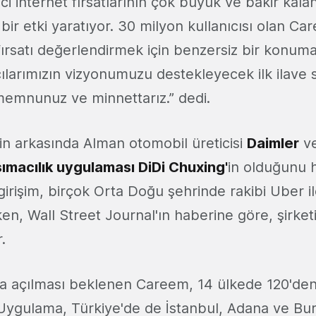
ici internet fırsatlarının çok büyük ve bakir kal
bir etki yaratıyor. 30 milyon kullanıcısı olan C
ırsatı değerlendirmek için benzersiz bir konuma 
ılarımızın vizyonumuzu destekleyecek ilk ilave
memnunuz ve minnettarız.” dedi.
min arkasında Alman otomobil üreticisi
Daimler
v
ımacılık uygulaması DiDi Chuxing'
in olduğunu h
girişim, birçok Orta Doğu şehrinde rakibi Uber i
n, Wall Street Journal'ın haberine göre, şirke
.
ka açılması beklenen Careem, 14 ülkede 120'den
 Uygulama, Türkiye'de de İstanbul, Adana ve Bu