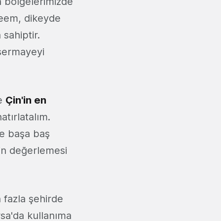
an bölgelerimizde
areem, dikeyde
sahiptir.
 sermayeyi
e
Çin'in en
atırlatalım.
le başa baş
tin değerlemesi
 fazla şehirde
rsa'da kullanıma