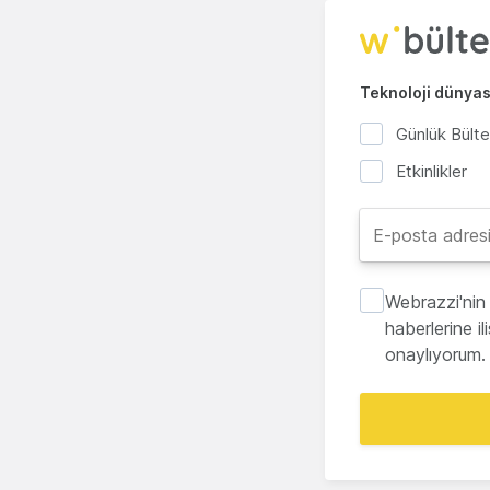
Teknoloji dünyası
Günlük Bült
Etkinlikler
Webrazzi'nin 
haberlerine i
onaylıyorum.