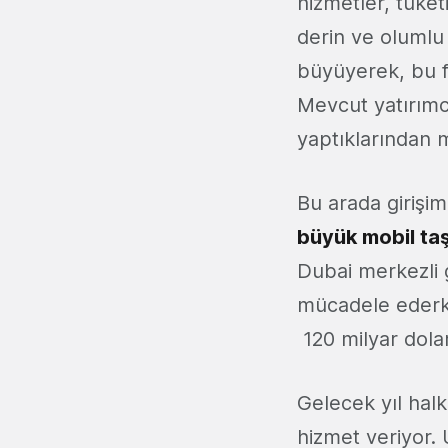
hizmetler, tüket
derin ve olumlu 
büyüyerek, bu f
Mevcut yatırımc
yaptıklarından 
Bu arada girişi
büyük mobil taş
Dubai merkezli 
mücadele ederke
120 milyar dolar
Gelecek yıl hal
hizmet veriyor.