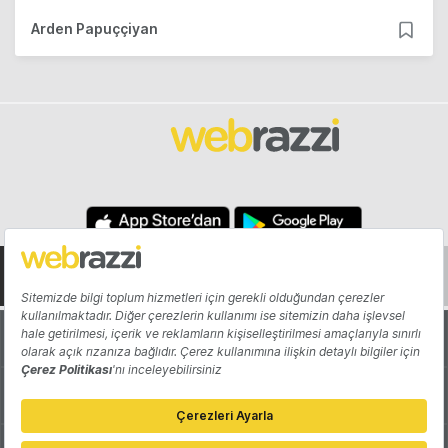
Arden Papuççiyan
Hakkında
Yazarlar
Katkıda Bulun
Reklam