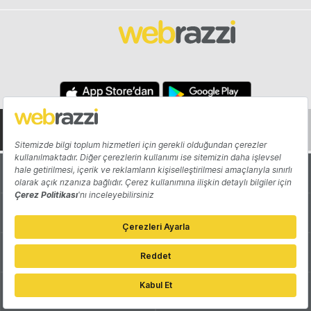
Hakkında
Yazarlar
Katkıda Bulun
Reklam
Girişiminizi Tanıtın
İletişim
Çerez Tercihleri
Gizlilik Politikası