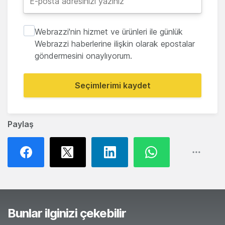
Webrazzi'nin hizmet ve ürünleri ile günlük
Webrazzi haberlerine ilişkin olarak epostalar
göndermesini onaylıyorum.
Seçimlerimi kaydet
Paylaş
Bunlar ilginizi çekebilir