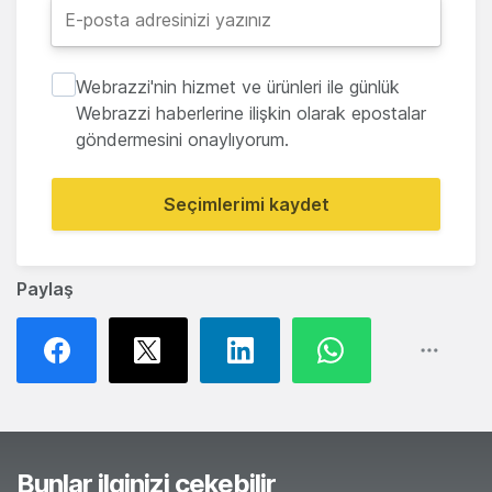
Webrazzi'nin hizmet ve ürünleri ile günlük
Webrazzi haberlerine ilişkin olarak epostalar
göndermesini onaylıyorum.
Seçimlerimi kaydet
Paylaş
Bunlar ilginizi çekebilir