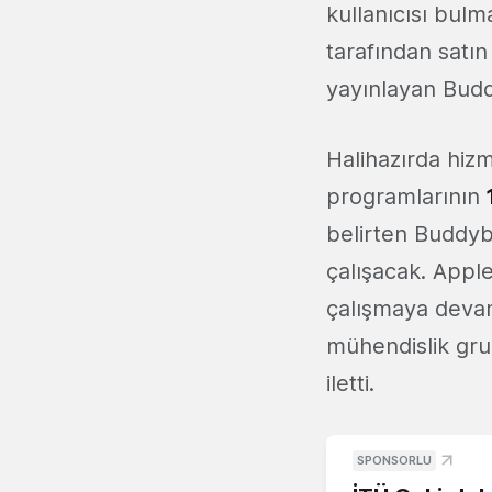
kullanıcısı bul
tarafından satın 
yayınlayan Budd
Halihazırda hiz
programlarının
1
belirten Buddyb
çalışacak. Appl
çalışmaya deva
mühendislik gru
iletti.
SPONSORLU