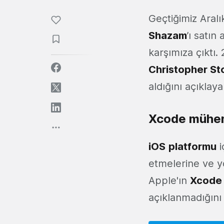
Geçtiğimiz Aral
Shazam
’ı satın
karşımıza çıktı.
Christopher St
aldığını açıklaya
Xcode mühend
iOS
platformu
i
etmelerine ve y
Apple'ın
Xcode
açıklanmadığını