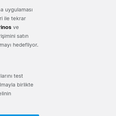
ıma uygulaması
i ile tekrar
rinos
ve
işimini satın
rmayı hedefliyor.
arını test
mayla birlikte
linin