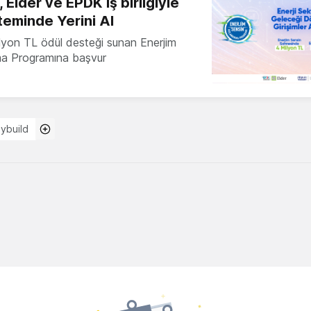
 Elder ve EPDK iş birliğiyle
teminde Yerini Al
milyon TL ödül desteği sunan Enerjim
ma Programına başvur
ybuild