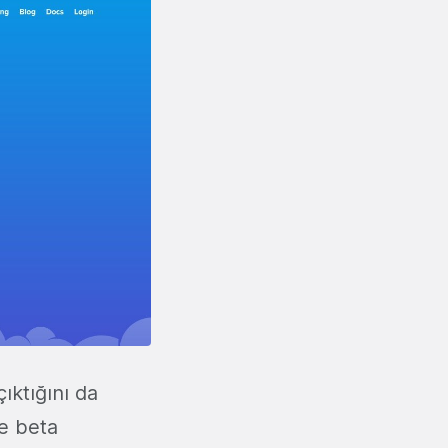
ıktığını da
re beta