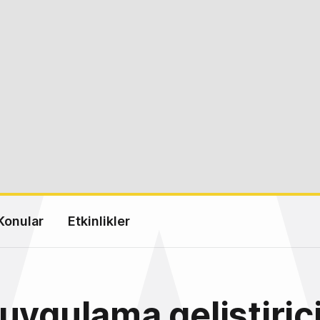
Konular
Etkinlikler
uygulama geliştiric