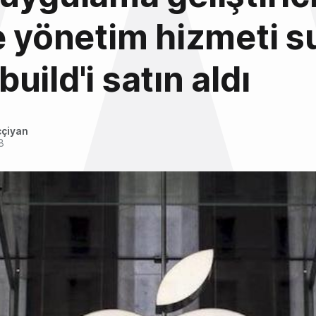
e yönetim hizmeti 
uild'i satın aldı
ççiyan
8