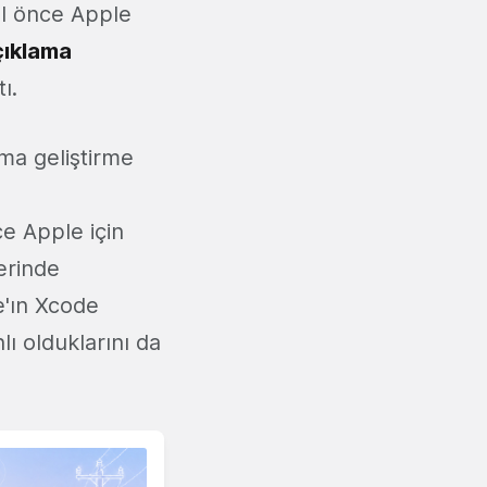
ıl önce Apple
çıklama
ı.
ma geliştirme
e Apple için
erinde
'ın Xcode
ı olduklarını da