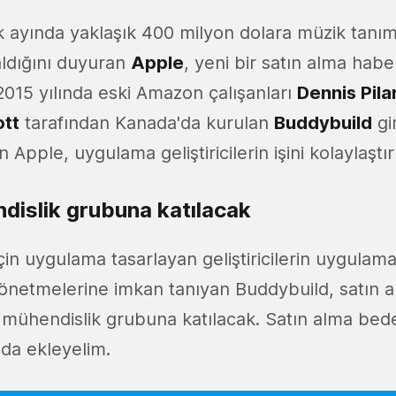
ık ayında yaklaşık 400 milyon dolara müzik tan
 aldığını duyuran
Apple
, yeni bir satın alma haber
 2015 yılında eski Amazon çalışanları
Dennis Pila
ott
tarafından Kanada'da kurulan
Buddybuild
gir
n Apple, uygulama geliştiricilerin işini kolaylaştı
islik grubuna katılacak
çin uygulama tasarlayan geliştiricilerin uygulamal
önetmelerine imkan tanıyan Buddybuild, satın al
mühendislik grubuna katılacak. Satın alma bede
 da ekleyelim.