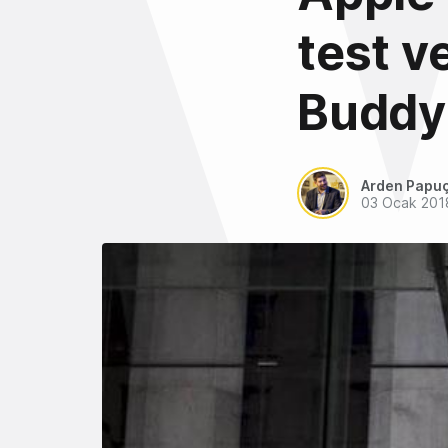
test v
Buddyb
Arden Papu
03 Ocak 201