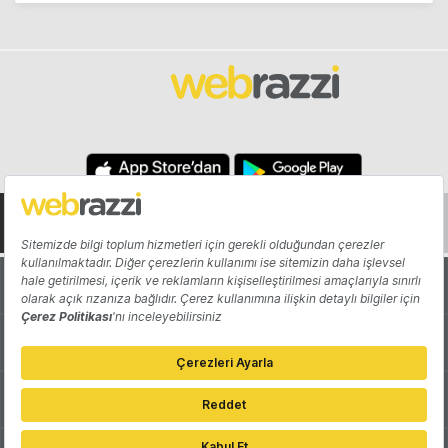
Hakkında
Yazarlar
Katkıda Bulun
Reklam
Girişiminizi Tanıtın
İletişim