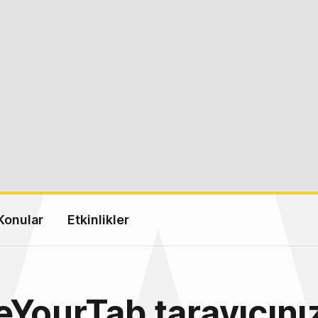
Konular
Etkinlikler
YourTab tarayıcını