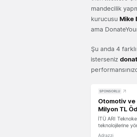
mandecilik yapm
kurucusu
Mike
ama DonateYourT
Şu anda 4 fark
isterseniz
donat
performansınızda
SPONSORLU
Otomotiv ve M
Milyon TL Öd
İTÜ ARI Teknokent
teknolojilerine y
Adrazzi