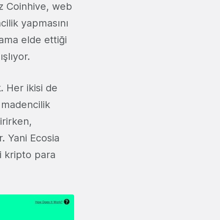
iz Coinhive, web
ncilik yapmasını
ama elde ettiği
şlıyor.
 Her ikisi de
 madencilik
irirken,
. Yani Ecosia
 kripto para