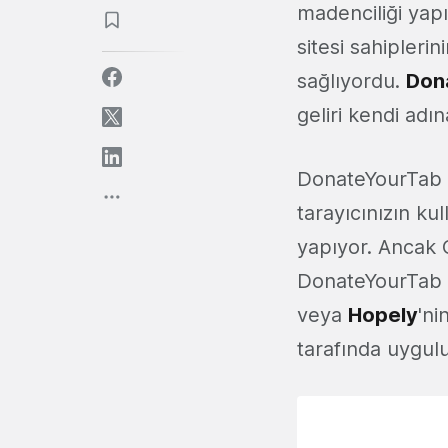
madenciliği yapı
sitesi sahipleri
sağlıyordu.
Don
geliri kendi adı
DonateYourTab il
tarayıcınızın k
yapıyor. Ancak C
DonateYourTab ta
veya
Hopely
'ni
tarafında uygul