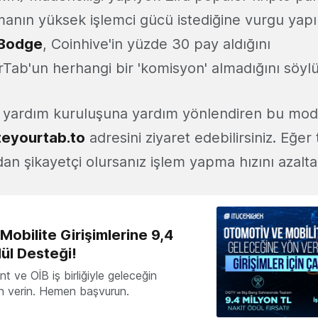
anın yüksek işlemci gücü istediğine vurgu yapılı
 Bodge
, Coinhive'in yüzde 30 pay aldığını
ab'un herhangi bir 'komisyon' almadığını söylü
lı yardım kuruluşuna yardım yönlendiren bu mo
eyourtab.to
adresini ziyaret edebilirsiniz. Eğer 
n şikayetçi olursanız işlem yapma hızını azaltabi
obilite Girişimlerine 9,4
ül Desteği!
 ve OİB iş birliğiyle geleceğin
ön verin. Hemen başvurun.