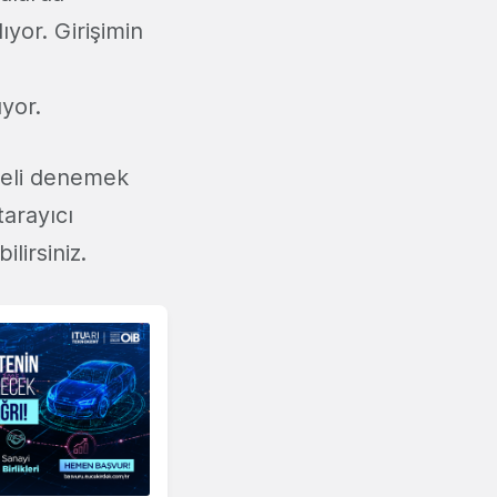
yor. Girişimin
yor.
deli denemek
tarayıcı
lirsiniz.