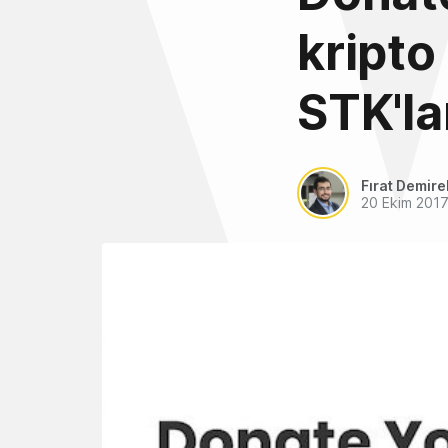
kripto
STK'la
Fırat Demire
20 Ekim 201