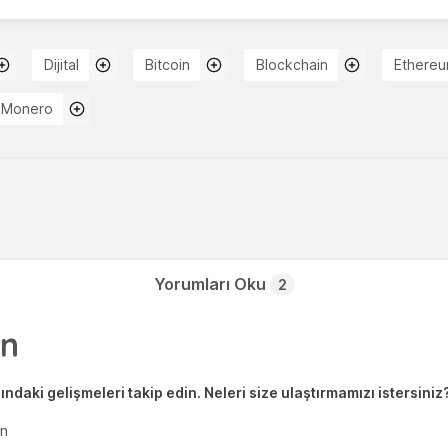
Dijital
Bitcoin
Blockchain
Ethere
Monero
Yorumları Oku
2
ndaki gelişmeleri takip edin. Neleri size ulaştırmamızı istersiniz
en