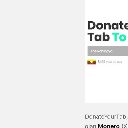
DonateYourTab, 
olan
Monero
(XM