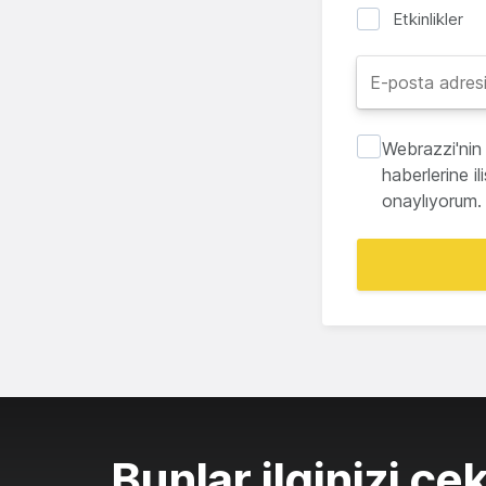
Etkinlikler
Webrazzi'nin 
haberlerine i
onaylıyorum.
Bunlar ilginizi çek