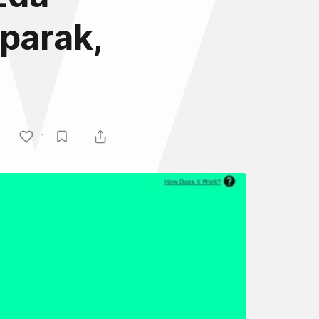
aparak,
1