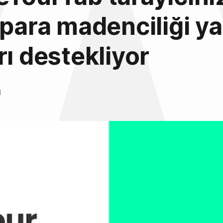
 para madenciliği y
rı destekliyor
l
7