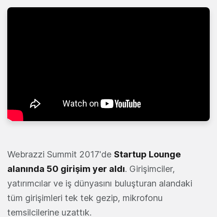
Webrazzi Summit 2017'de
Startup Lounge
alanında 50 girişim yer aldı
. Girişimciler,
yatırımcılar ve iş dünyasını buluşturan alandaki
tüm girişimleri tek tek gezip, mikrofonu
temsilcilerine uzattık.