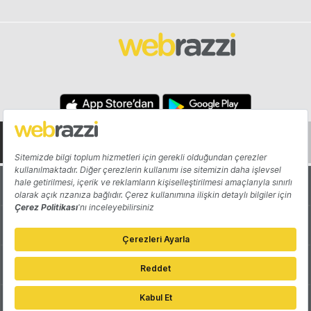
Hakkında
Yazarlar
Katkıda Bulun
Reklam
Girişiminizi Tanıtın
İletişim
Çerez Tercihleri
Gizlilik Politikası