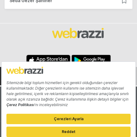
Seda Gezer Şahiner
Hakkında
Yazarlar
Katkıda Bulun
Reklam
Girişiminizi Tanıtın
İletişim