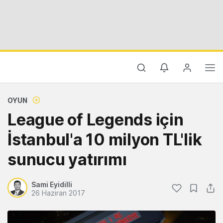
OYUN
League of Legends için
İstanbul'a 10 milyon TL'lik
sunucu yatırımı
Sami Eyidilli
26 Haziran 2017