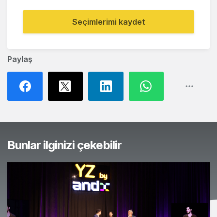
Seçimlerimi kaydet
Paylaş
Bunlar ilginizi çekebilir