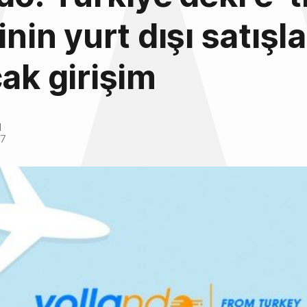
inin yurt dışı satışla
cak girişim
l
17