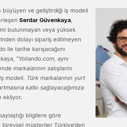
 büyüyen ve geliştirdiği iş modeli
yerleşen
Serdar Güvenkaya
,
rimi bulunmayan veya yüksek
rinden dolayı sipariş edilmeyen
o ile tarihe karışacağıını
kaya, “
Yollando.com, aynı
de markalarının satışlarını
 iş modeli. Türk markalarının yurt
n artmasına katkı sağlayacağımıza
e ekliyor.
ylaştığı bilgilere göre
 bireysel müşteriler Türkiye’den