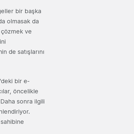
geller bir başka
nda olmasak da
 çözmek ve
ini
in de satışlarını
deki bir e-
ılar, öncelikle
Daha sonra ilgili
lendiriyor.
 sahibine