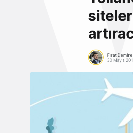
siteler
artıra
Fırat Demire
30 Mayıs 20