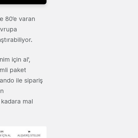
de 80’e varan
Avrupa
tırabiliyor.
m için al',
imli paket
ando ile sipariş
en
e kadara mal