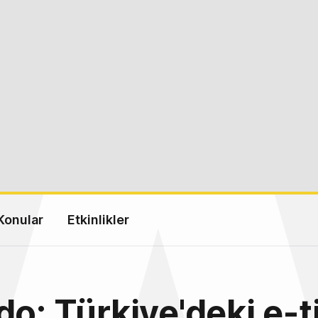
Konular
Etkinlikler
do: Türkiye'deki e-t