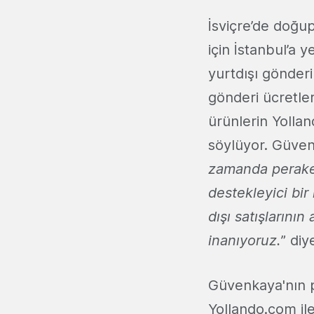
İsviçre’de doğup
için İstanbul’a 
yurtdışı gönde
gönderi ücretle
ürünlerin Yolland
söylüyor. Güven
zamanda peraken
destekleyici bir
dışı satışlarını
inanıyoruz.
” diy
Güvenkaya'nın pa
Yollando.com ile