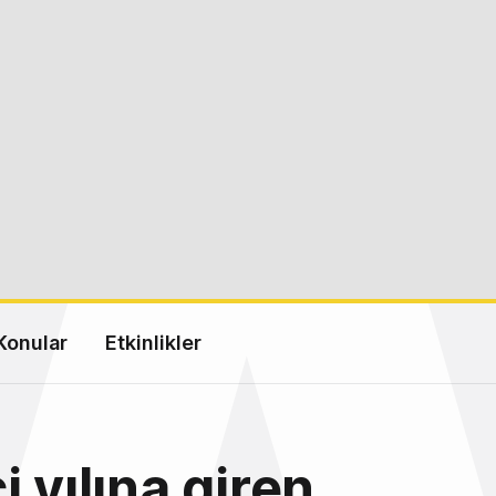
Konular
Etkinlikler
i yılına giren