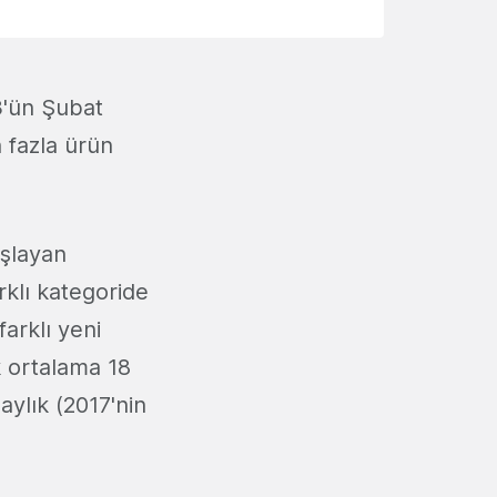
3'ün Şubat
n fazla ürün
aşlayan
rklı kategoride
arklı yeni
k ortalama 18
aylık (2017'nin