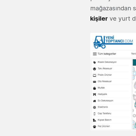
mağazasından sa
kişiler
ve yurt dı