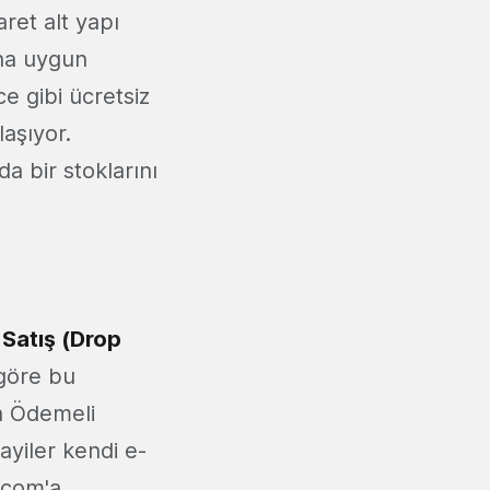
ret alt yapı
ına uygun
 gibi ücretsiz
laşıyor.
a bir stoklarını
Satış (Drop
 göre bu
da Ödemeli
ayiler kendi e-
i.com'a