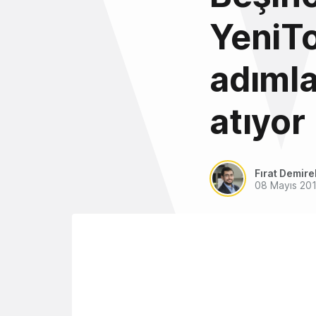
YeniT
adımla
atıyor
Fırat Demire
08 Mayıs 20