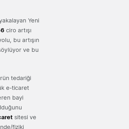
 yakalayan Yeni
56
ciro artışı
lu, bu artışın
a söylüyor ve bu
rün tedariği
k e-ticaret
veren bayi
 olduğunu
caret
sitesi ve
de/fiziki