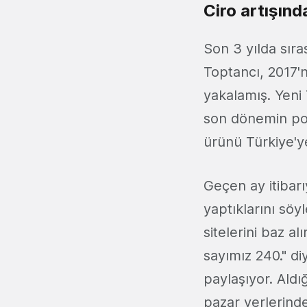
Ciro artışında
Son 3 yılda sıra
Toptancı, 2017'n
yakalamış. Yeni
son dönemin po
ürünü Türkiye'ye 
Geçen ay itibarı
yaptıklarını sö
sitelerini baz al
sayımız 240." di
paylaşıyor. Aldı
pazar yerlerinde