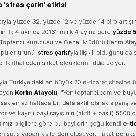
 'stres çarkı' etkisi
sıyla yüzde 32, yüzde 12 ve yüzde 14 ciro artışı
in ilk 4 ayında 2016'nın ilk 4 ayına göre
yüzde 
 Toptancı Kurucusu ve Genel Müdürü Kerim Atayo
püler ürünü '
stres çarkı
'yla ilişkili olduğunu d
ilk ithal eden şirket olduklarını iddia ediyor.
yla Türkiye'deki en büyük 20 e-ticaret sitesine ü
yleyen
Kerim Atayolu
, "Yenitoptanci.com ve büyü
ırsak en az haftada bir defa aktif olarak sipariş 
yor ve kayıtlı bayi sayısının (aktif + pasif) 5500
ğımız bilgilere göre bu bayilerin çoğu kendi
e-ti
n satış yapan kişilerden oluşuyor. Fakat peraken