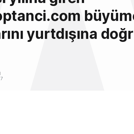
optanci.com büyüm
rını yurtdışına doğ
l
17