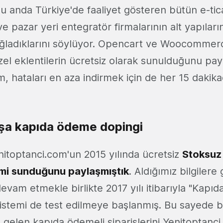
u anda Türkiye'de faaliyet gösteren bütün e-tica
 ve pazar yeri entegratör firmalarının alt yapılar
ğladıklarını söylüyor. Opencart ve Woocommerce
zel eklentilerin ücretsiz olarak sunulduğunu pay
, hataları en aza indirmek için de her 15 dakikad
şa kapıda ödeme dopingi
nitoptanci.com'un 2015 yılında ücretsiz
Stoksuz 
emi sunduğunu paylaşmıştık
. Aldığımız bilgilere
evam etmekle birlikte 2017 yılı itibarıyla "Kapı
sistemi de test edilmeye başlanmış. Bu sayede b
ne gelen kapıda ödemeli siparişlerini Yenitoptanc