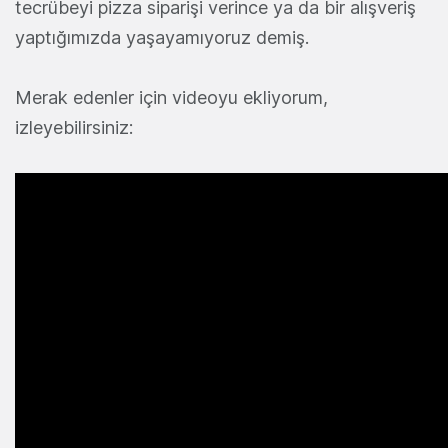
tecrübeyi pizza siparişi verince ya da bir alışveriş
yaptığımızda yaşayamıyoruz demiş.
Merak edenler için videoyu ekliyorum,
izleyebilirsiniz: