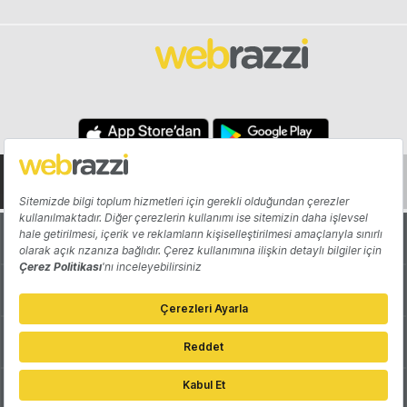
Hakkında
Yazarlar
Katkıda Bulun
Reklam
Girişiminizi Tanıtın
İletişim
Çerez Tercihleri
Gizlilik Politikası