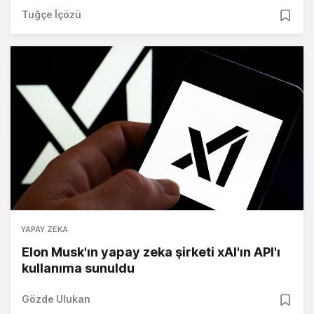
Tuğçe İçözü
YAPAY ZEKA
Elon Musk'ın yapay zeka şirketi xAI'ın API'ı
kullanıma sunuldu
Gözde Ulukan