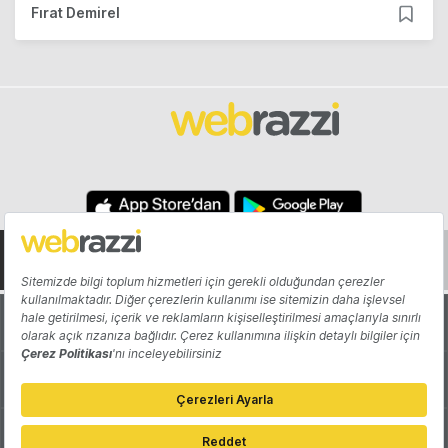
Fırat Demirel
Hakkında
Yazarlar
Katkıda Bulun
Reklam
Girişiminizi Tanıtın
İletişim