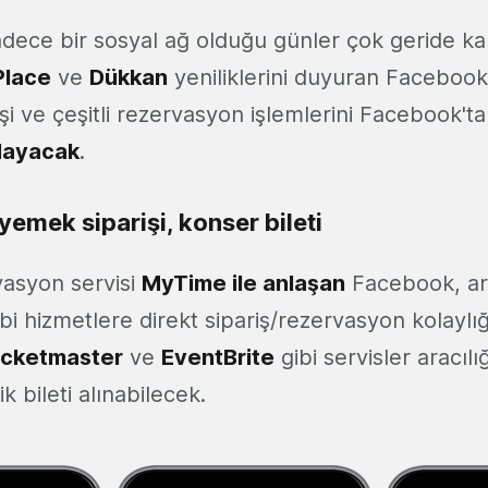
adece bir sosyal ağ olduğu günler çok geride kal
lace
ve
Dükkan
yeniliklerini duyuran Facebook
şi ve çeşitli rezervasyon işlemlerini Facebook't
layacak
.
emek siparişi, konser bileti
vasyon servisi
MyTime ile anlaşan
Facebook, ar
bi hizmetlere direkt sipariş/rezervasyon kolaylığı
icketmaster
ve
EventBrite
gibi servisler aracıl
k bileti alınabilecek.