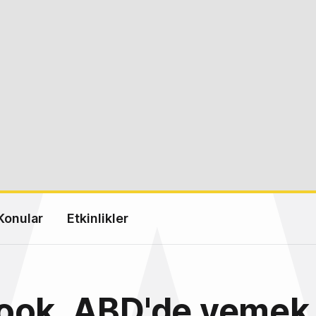
Konular
Etkinlikler
ook, ABD'de yemek