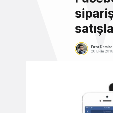
sipariş
satışl
Fırat Demire
20 Ekim 201