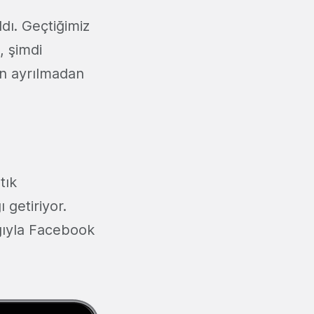
dı. Geçtiğimiz
, şimdi
an ayrılmadan
tık
 getiriyor.
ığıyla Facebook