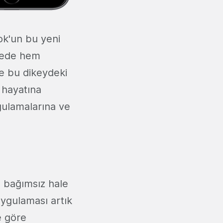
ok'un bu yeni
ayede hem
de bu dikeydeki
 hayatına
gulamalarına ve
a bağımsız hale
uygulaması artık
e göre