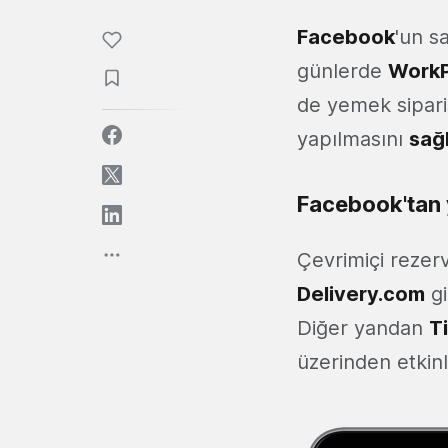
Facebook
'un s
günlerde
WorkP
de yemek sipari
yapılmasını
sağ
Facebook'tan y
Çevrimiçi rezer
Delivery.com
gi
Diğer yandan
T
üzerinden etkinli