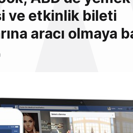
i ve etkinlik bileti
arına aracı olmaya b
l
6