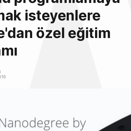
ak isteyenlere
'dan özel eğitim
amı
l
016