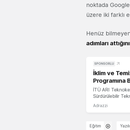
noktada Google'
üzere iki farklı
Henüz bilmeyenl
adımları attığın
SPONSORLU
İklim ve Temi
Programına 
İTÜ ARI Teknoke
Sürdürülebilir Te
Adrazzi
Eğitim
Yazıl