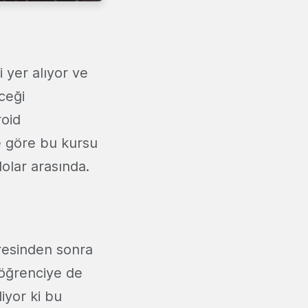
 yer alıyor ve
ceği
roid
ne göre bu kursu
dolar arasında.
resinden sonra
 öğrenciye de
iyor ki bu