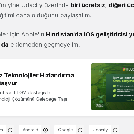
ın yine Udacity üzerinde
biri ücretsiz
,
diğeri üc
 eğitimi daha olduğunu paylaşalım.
er için Apple'ın
Hindistan'da
iOS geliştiricisi 
ı da
eklemeden geçmeyelim.
z Teknolojiler Hızlandırma
Başvur
nt ve TTGV desteğiyle
knoloji Çözümünü Geleceğe Taşı
ım
Android
Google
Udacity