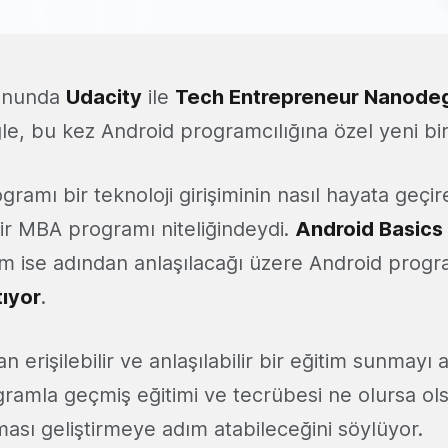
sonunda
Udacity
ile
Tech Entrepreneur Nanode
e, bu kez Android programcılığına özel yeni bir
ogramı bir teknoloji girişiminin nasıl hayata geçir
ir MBA programı niteliğindeydi.
Android Basic
am ise adından anlaşılacağı üzere Android prog
tıyor
.
n erişilebilir ve anlaşılabilir bir eğitim sunmay
ramla geçmiş eğitimi ve tecrübesi ne olursa ol
ası geliştirmeye adım atabileceğini söylüyor.