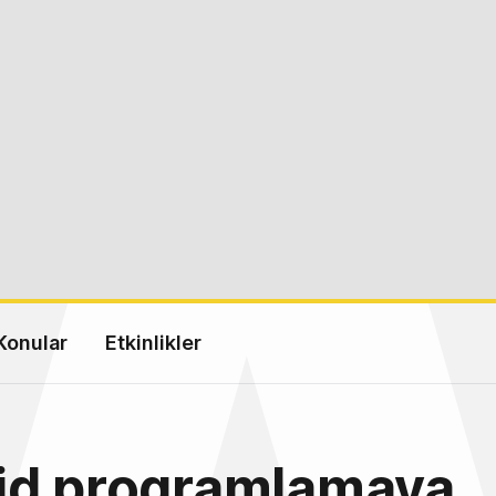
Konular
Etkinlikler
id programlamaya