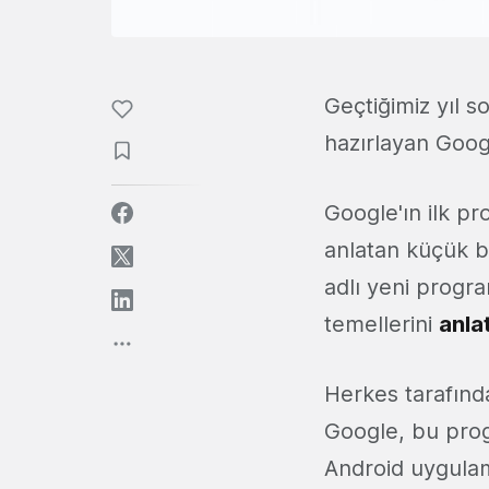
Geçtiğimiz yıl 
hazırlayan Googl
Google'ın ilk pr
anlatan küçük b
adlı yeni progr
temellerini
anla
Herkes tarafında
Google, bu prog
Android uygulam