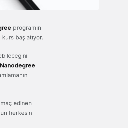
gree
programını
 kurs başlatıyor.
ebileceğini
s Nanodegree
ramlamanın
ı amaç edinen
sun herkesin