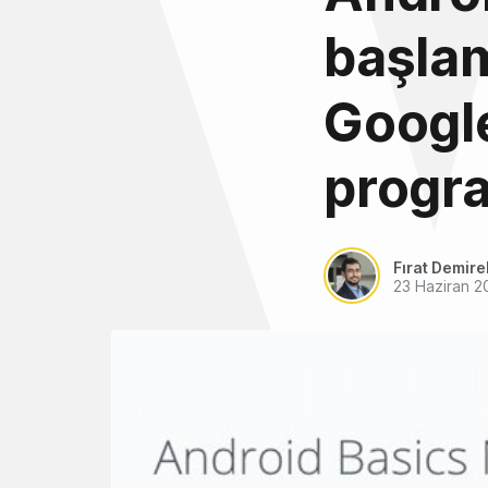
başlam
Google
progr
Fırat Demire
23 Haziran 2