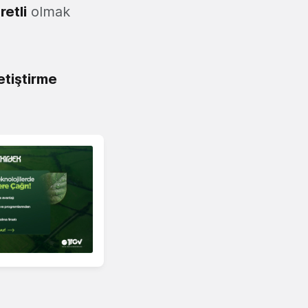
retli
olmak
yetiştirme