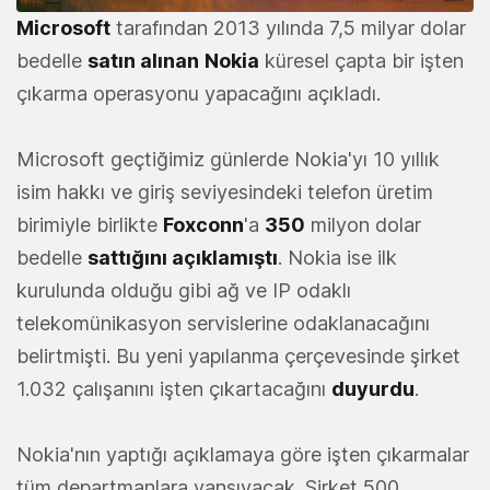
Microsoft
tarafından 2013 yılında 7,5 milyar dolar
bedelle
satın alınan
Nokia
küresel çapta bir işten
çıkarma operasyonu yapacağını açıkladı.
Microsoft geçtiğimiz günlerde Nokia'yı 10 yıllık
isim hakkı ve giriş seviyesindeki telefon üretim
birimiyle birlikte
Foxconn
'a
350
milyon dolar
bedelle
sattığını açıklamıştı
. Nokia ise ilk
kurulunda olduğu gibi ağ ve IP odaklı
telekomünikasyon servislerine odaklanacağını
belirtmişti. Bu yeni yapılanma çerçevesinde şirket
1.032 çalışanını işten çıkartacağını
duyurdu
.
Nokia'nın yaptığı açıklamaya göre işten çıkarmalar
tüm departmanlara yansıyacak. Şirket 500