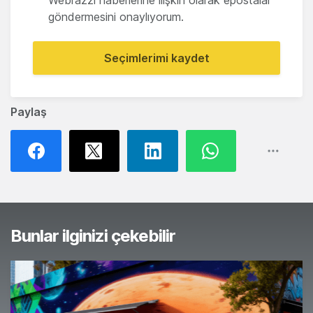
Webrazzi haberlerine ilişkin olarak epostalar
göndermesini onaylıyorum.
Seçimlerimi kaydet
Paylaş
Bunlar ilginizi çekebilir