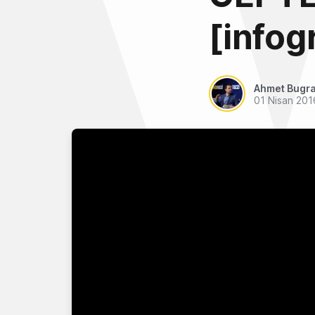
[infog
Ahmet Bugra
01 Nisan 201