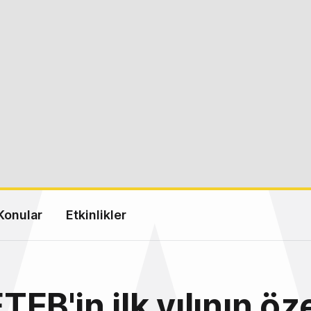
Konular
Etkinlikler
EB'in ilk yılının öze