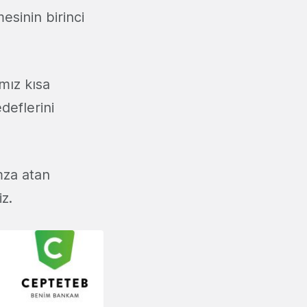
esinin birinci
ımız kısa
deflerini
mza atan
iz.