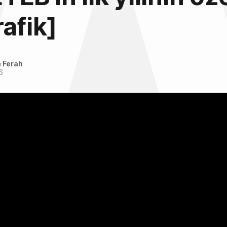
rafik]
 Ferah
6