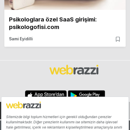
Psikologlara özel SaaS girişimi:
psikologofisi.com
Sami Eyidilli
Hakkında
Yazarlar