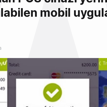
ılabilen mobil uygu
6