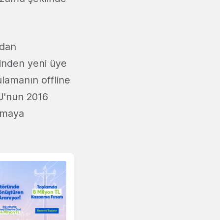
ndan
rinden yeni üye
ulamanın offline
U'nun 2016
armaya