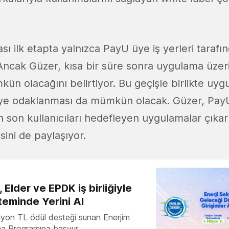
 ilk etapta yalnızca PayU üye iş yerleri tarafı
. Ancak Güzer, kısa bir süre sonra uygulama üze
n olacağını belirtiyor. Bu geçişle birlikte uyg
ye odaklanması da mümkün olacak. Güzer, Pay
n son kullanıcıları hedefleyen uygulamalar çık
isini de paylaşıyor.
 Elder ve EPDK iş birliğiyle
teminde Yerini Al
milyon TL ödül desteği sunan Enerjim
ma Programına başvur