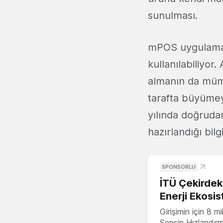
sunulması.
mPOS uygulaması
kullanılabiliyor
almanın da mümkü
tarafta büyüme
yılında doğruda
hazırlandığı bilg
SPONSORLU
İTÜ Çekirdek,
Enerji Ekosis
Girişimin için 8 
Sensin Hızlandır