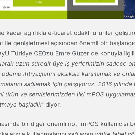
kadar ağırlıkla e-ticaret odaklı ürünler gelişt
et ile genişletmesi açısından önemli bir başlang
PayU Türkiye CEO’su Emre Güzer de konuyla ilgil
larak uzun süredir üye iş yerlerimizin sadece o
 ödeme ihtiyaçlarını eksiksiz karşılamak ve onları
malarını sağlamak için çalışıyoruz. 2016 yılında
i ürün ve servislerimizden ilki mPOS uygulamas
tmaya başladık
" diyor.
asında bir diğer önemli not, mPOS kullanıcısı b
kalarıyla kullanmalarını sağlayan
white label
çö