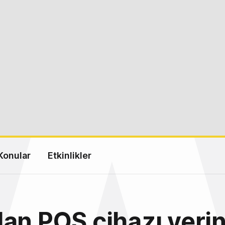
Konular
Etkinlikler
an POS cihazı yeri