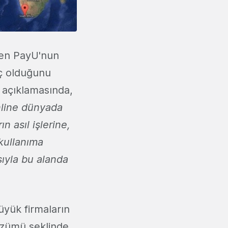
iren PayU'nun
ıç olduğunu
i açıklamasında,
nline dünyada
n asıl işlerine,
 kullanıma
ıyla bu alanda
üyük firmaların
zümü şeklinde