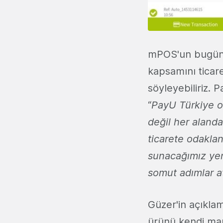
mPOS'un bugüne 
kapsamını ticar
söyleyebiliriz. 
“
PayU Türkiye o
değil her alanda
ticarete odaklan
sunacağımız yen
somut adımlar a
Güzer'in açıklam
ürünü kendi mar