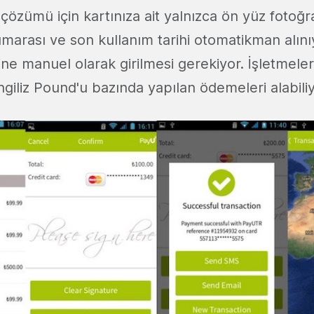
özümü için kartınıza ait yalnızca ön yüz fotoğra
marası ve son kullanım tarihi otomatikman alın
ine manuel olarak girilmesi gerekiyor. İşletmeler 
ngiliz Pound'u bazında yapılan ödemeleri alabili