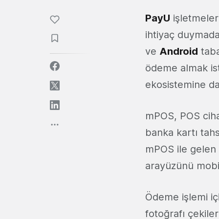
PayU
işletmeler
ihtiyaç duymada
ve
Android
taba
ödeme almak ist
ekosistemine dah
mPOS, POS cihaz
banka kartı tahsi
mPOS ile gelen
arayüzünü mobil
Ödeme işlemi içi
fotoğrafı çekile