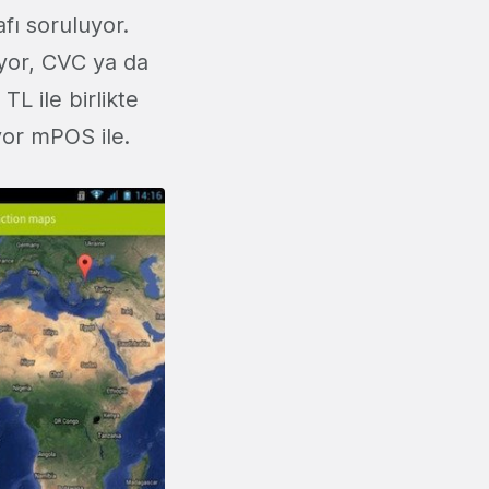
fı soruluyor.
ıyor, CVC ya da
TL ile birlikte
yor mPOS ile.