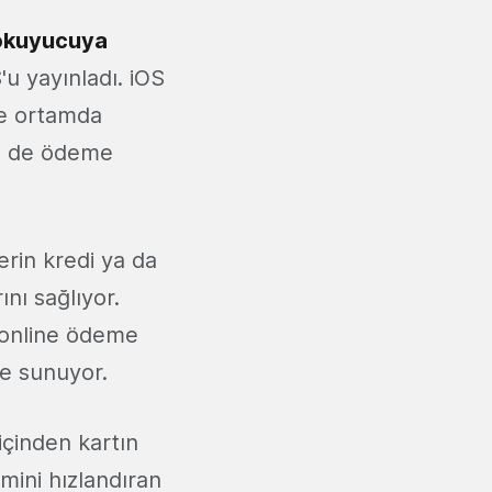
okuyucuya
u yayınladı. iOS
ne ortamda
in de ödeme
rin kredi ya da
ını sağlıyor.
 online ödeme
re sunuyor.
içinden kartın
emini hızlandıran