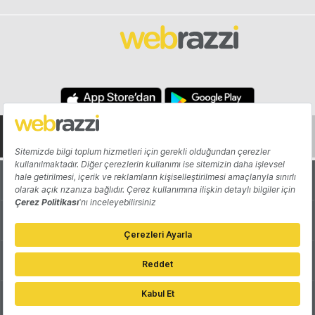
Hakkında
Yazarlar
Katkıda Bulun
Reklam
Girişiminizi Tanıtın
İletişim
Çerez Tercihleri
Gizlilik Politikası