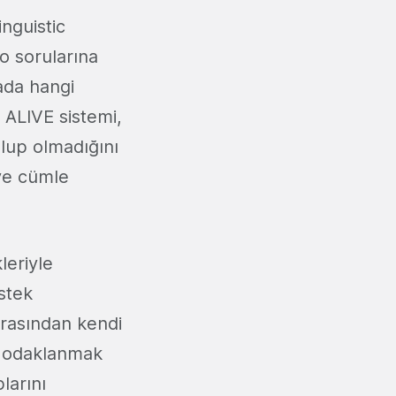
inguistic
eo sorularına
rada hangi
n ALIVE sistemi,
olup olmadığını
ve cümle
leriyle
stek
arasından kendi
de odaklanmak
larını