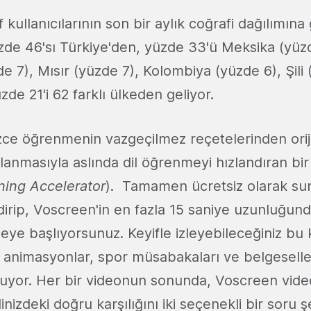
 kullanıcılarının son bir aylık coğrafi dağılımına
üzde 46'sı Türkiye'den, yüzde 33'ü Meksika (yüz
e 7), Mısır (yüzde 7), Kolombiya (yüzde 6), Şili
de 21'i 62 farklı ülkeden geliyor.
izce öğrenmenin vazgeçilmez reçetelerinden orij
lanmasıyla aslında dil öğrenmeyi hızlandıran bi
ing Accelerator
). Tamamen ücretsiz olarak su
irip, Voscreen'in en fazla 15 saniye uzunluğunda
meye başlıyorsunuz. Keyifle izleyebileceğiniz bu 
r, animasyonlar, spor müsabakaları ve belgesell
şuyor. Her bir videonun sonunda, Voscreen vid
inizdeki doğru karşılığını iki seçenekli bir soru ş