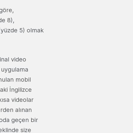
 göre,
de 8),
 (yüzde 5) olmak
inal video
r uygulama
nulan mobil
ki İngilizce
kısa videolar
erden alınan
eoda geçen bir
eklinde size