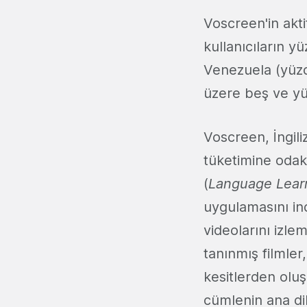
Voscreen'in aktif
kullanıcıların y
Venezuela (yüzd
üzere beş ve yüz
Voscreen, İngil
tüketimine odak
(
Language Learn
uygulamasını ind
videolarını izle
tanınmış filmle
kesitlerden olu
cümlenin ana dil