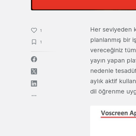
Her seviyeden ku
1
planlanmış bir i
1
vereceğiniz tüm 
yayın yapan pla
nedenle tesadüf
aylık aktif kull
dil öğrenme uyg