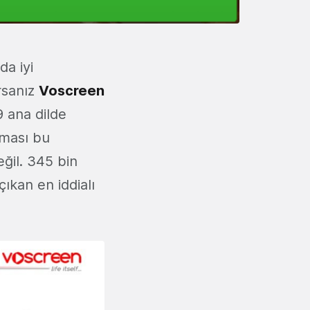
da iyi
orsanız
Voscreen
9 ana dilde
şması bu
ğil. 345 bin
ıkan en iddialı