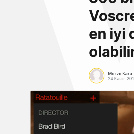
Voscre
en iyi
olabili
Merve Kara
24 Kasım 20