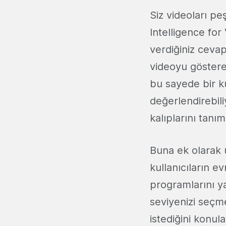
Siz videoları pe
Intelligence for
verdiğiniz cevap
videoyu gösterec
bu sayede bir k
değerlendirebil
kalıplarını tanım
Buna ek olarak 
kullanıcıların e
programlarını y
seviyenizi seçm
istediğini konula