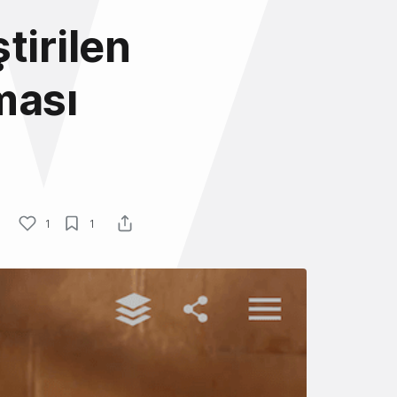
tirilen
ması
1
1