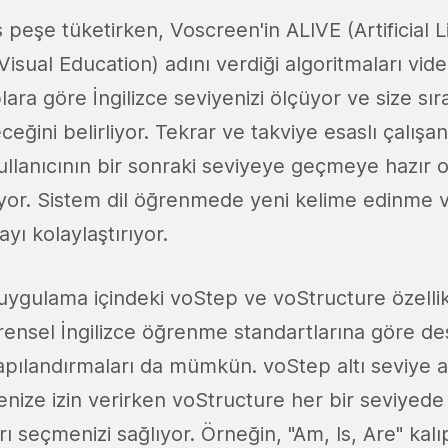
ş peşe tüketirken, Voscreen'in ALIVE (Artificial L
 Visual Education) adını verdiği algoritmaları vid
lara göre İngilizce seviyenizi ölçüyor ve size sı
eğini belirliyor. Tekrar ve takviye esaslı çalışa
ullanıcının bir sonraki seviyeye geçmeye hazır 
iyor. Sistem dil öğrenmede yeni kelime edinme 
ayı kolaylaştırıyor.
uygulama içindeki voStep ve voStructure özellik
vrensel İngilizce öğrenme standartlarına göre de
apılandırmaları da mümkün. voStep altı seviye 
enize izin verirken voStructure her bir seviye
rı seçmenizi sağlıyor. Örneğin, "Am, Is, Are" kalıp