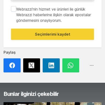
Webrazzi'nin hizmet ve ürünleri ile günlük
Webrazzi haberlerine ilişkin olarak epostalar
göndermesini onaylıyorum.
Seçimlerimi kaydet
Paylaş
Bunlar ilginizi çekebilir