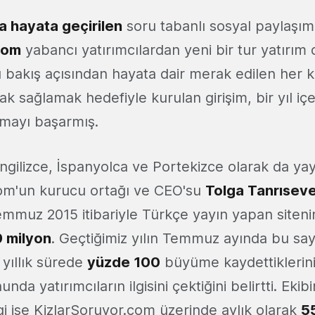
da hayata geçirilen
soru tabanlı sosyal paylaşı
com
yabancı yatırımcılardan yeni bir tur yatırım 
ı bakış açısından hayata dair merak edilen her k
ak sağlamak hedefiyle kurulan girişim, bir yıl içer
rmayı başarmış.
İngilizce, İspanyolca ve Portekizce olarak da ya
com'un kurucu ortağı ve CEO'su
Tolga Tanrısev
emmuz 2015 itibariyle Türkçe yayın yapan sitenin 
9 milyon
. Geçtiğimiz yılın Temmuz ayında bu sa
 yıllık sürede
yüzde 100
büyüme kaydettiklerini
da yatırımcıların ilgisini çektiğini belirtti. Ekibi
gi ise KizlarSoruyor.com üzerinde aylık olarak
5