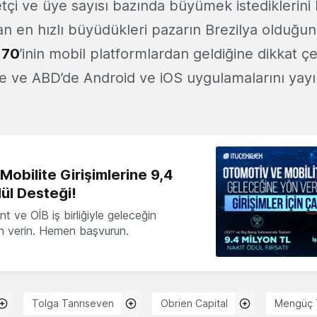
retçi ve üye sayısı bazında büyümek istediklerini
n en hızlı büyüdükleri pazarın Brezilya olduğunu
 70
’inin mobil platformlardan geldiğine dikkat ç
 ve ABD’de Android ve iOS uygulamalarını yay
obilite Girişimlerine 9,4
ül Desteği!
 ve OİB iş birliğiyle geleceğin
ön verin. Hemen başvurun.
Tolga Tanrıseven
Obrien Capital
Mengüç 