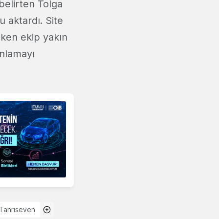
 belirten Tolga
 aktardı. Site
eken ekip yakın
ınlamayı
Tanrıseven