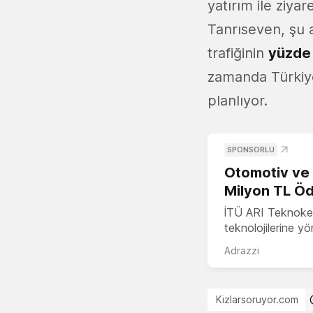
yatırım ile ziya
Tanrıseven, şu a
trafiğinin
yüzde
zamanda Türkiye
planlıyor.
SPONSORLU
Otomotiv ve M
Milyon TL Öd
İTÜ ARI Teknokent
teknolojilerine y
Adrazzi
Kizlarsoruyor.com