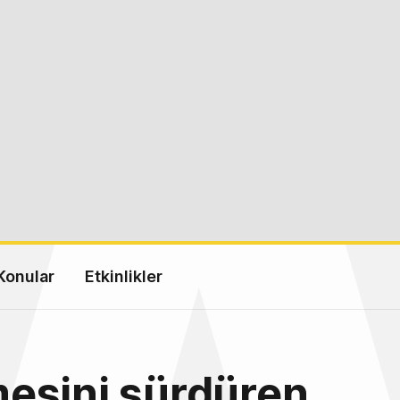
Konular
Etkinlikler
esini sürdüren