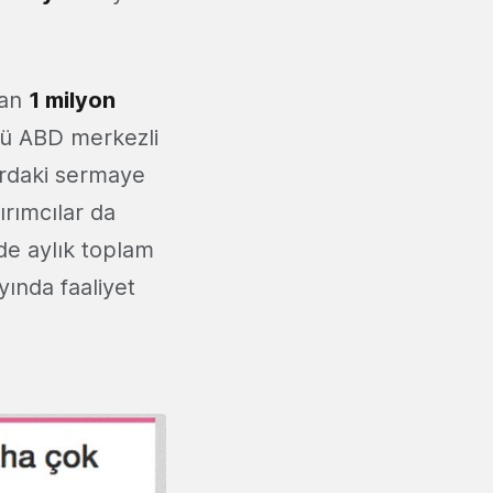
dan
1 milyon
mü ABD merkezli
turdaki sermaye
ırımcılar da
’de aylık toplam
ında faaliyet