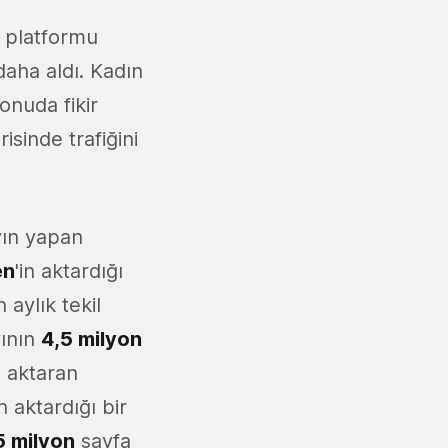
m platformu
daha aldı. Kadın
onuda fikir
isinde trafiğini
yın yapan
en
'in aktardığı
aylık tekil
yının
4,5 milyon
 aktaran
n aktardığı bir
5 milyon
sayfa