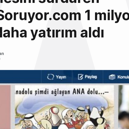
Soruyor.com 1 mily
daha yatırım aldı
an
5