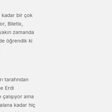
kadar bir çok
r, Biletix,
k yakın zamanda
de öğrendik ki
.
rı tarafından
e Erdi
 çalışıyor ama
 alana kadar hiç