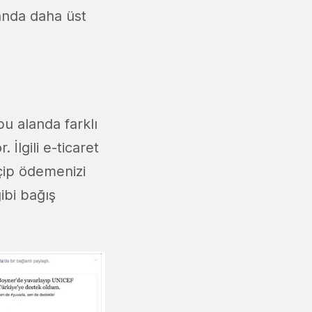
landa daha üst
bu alanda farklı
 İlgili e-ticaret
çip ödemenizi
ibi bağış