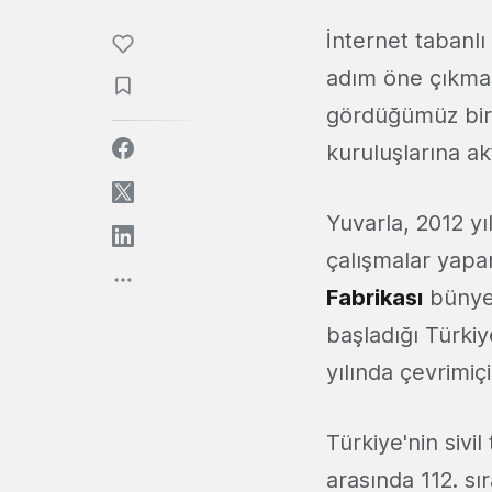
İnternet tabanlı
adım öne çıkmas
gördüğümüz bir 
kuruluşlarına ak
Yuvarla, 2012 yı
çalışmalar yap
Fabrikası
bünyes
başladığı Türkiy
yılında çevrimiç
Türkiye'nin siv
arasında 112. sı