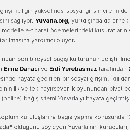
 girişimciliğin yükselmesi sosyal girişimcilerin de
ını sağlıyor.
Yuvarla.org
, yurtdışında da örnekl
modelle e-ticaret ödemelerindeki küsuratların s
tarılmasına yardımcı oluyor.
lından beri bireysel bağış kültürünün geliştirilm
an
Emre Danac
ı ve
Erdi Yerebasmaz
tarafından
inde hayata geçirilen bir sosyal girişim. İkili d
e'nin ilk ve tek hayırseverlik oyunundan pivot 
i (online) bağış sitemi Yuvarla'yı hayata geçirmiş
il toplum kuruluşlarına bağış yapma konusunda 1
rada* olduğunu söyleyen Yuvarla'nın kurucuları,