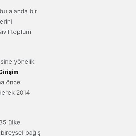
 bu alanda bir
erini
ivil toplum
esine yönelik
Girişim
aha önce
ederek 2014
.
35 ülke
 bireysel bağış