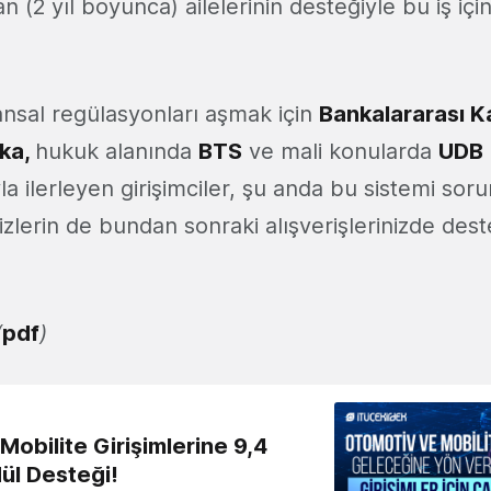
(2 yıl boyunca) ailelerinin desteğiyle bu iş içi
ansal regülasyonları aşmak için
Bankalararası K
ka,
hukuk alanında
BTS
ve mali konularda
UDB
la ilerleyen girişimciler, şu anda bu sistemi sor
zlerin de bundan sonraki alışverişlerinizde des
(
pdf
)
obilite Girişimlerine 9,4
ül Desteği!