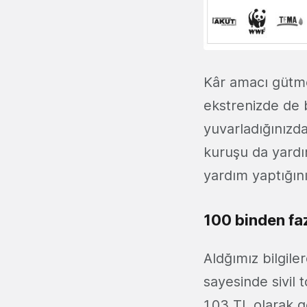
Kâr amacı gütm
ekstrenizde de bu
yuvarladığınızda
kuruşu da yardı
yardım yaptığın
100 binden faz
Aldğımız bilgile
sayesinde sivil
1.03 TL olarak 