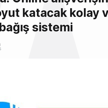
oyut katacak kolay 
 bağış sistemi
l
5