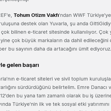
CEF'e,
Tohum Otizm Vakfı
'ndan WWF Türkiye'ye 
ruluşuna destek olan Yuvarla, şu anda GittiGidiyo
 çok bilinen e-ticaret sitesinde kullanılıyor. Ço
 yine çok büyük markaların da dahil edileceğini 
ber bu sayının daha da artacağını ümit ediyoruz
yle gelen başarı
la'nın e-ticaret siteleri ve sivil toplum kuruluşla
arlığını sürdürdüğünü belirtelim. Emre Danacı v
2'den bu yana tam zamanlı olarak bu iş üzerine
nda Türkiye'nin ilk ve tek sosyal etki yatırımını