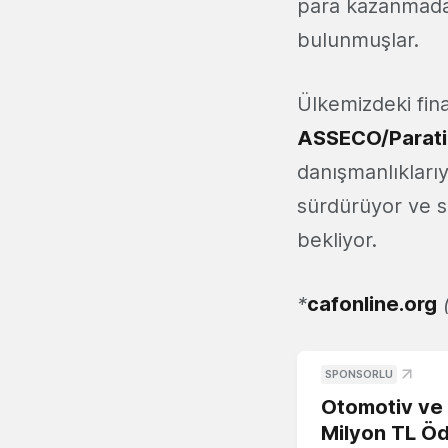
para kazanmadan 
bulunmuşlar.
Ülkemizdeki fin
ASSECO/Parati
danışmanlıklarıy
sürdürüyor ve si
bekliyor.
*
cafonline.org
SPONSORLU
Otomotiv ve M
Milyon TL Öd