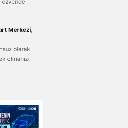
n özveride
art Merkezi
,
unsuz olarak
tek olmanızı