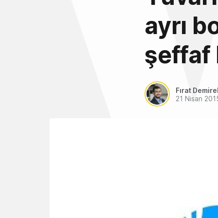
ayrı b
şeffaf
Fırat Demire
21 Nisan 201