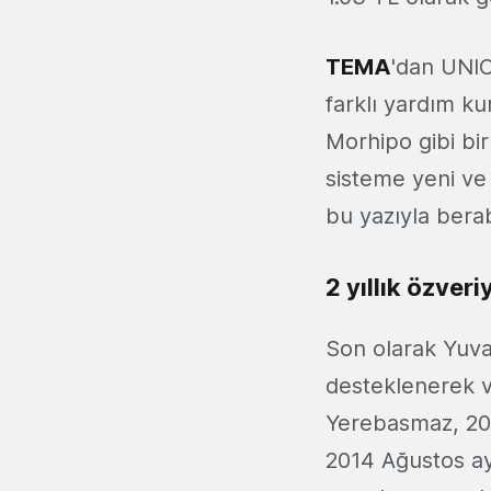
TEMA
'dan UNI
farklı yardım ku
Morhipo gibi bir
sisteme yeni ve
bu yazıyla bera
2 yıllık özveri
Son olarak Yuvar
desteklenerek v
Yerebasmaz, 201
2014 Ağustos ayı