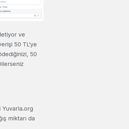
iletiyor ve
verişi 50 TL'ye
ödediğinizi, 50
ilerseniz
i Yuvarla.org
ış miktarı da